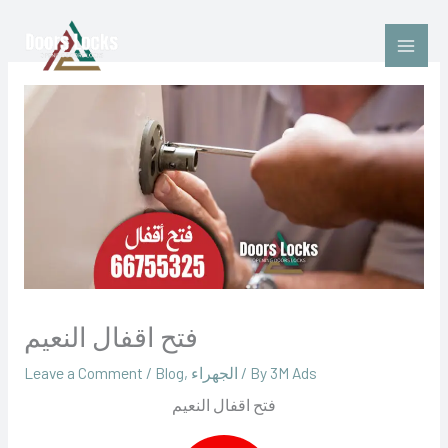
Skip
to
content
فتح اقفال النعيم
‪3M Ads‬‏
/ By
الجهراء
,
Blog
/
Leave a Comment
فتح اقفال النعيم