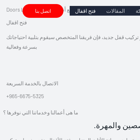
Skip
Doors Loc - اختيارك المناسب لفتح وتركيب جميع أنواع الأقفال
ة
المقالات
فتح اقفال
اتصل بنا
to
فتح اقفال
content
 تركيب قفل جديد، فإن فريقنا المتخصص سيقوم بتلبية احتياجاتك
بسرعة وفعالية
الاتصال بالخدمة السريعة
+965-6675-5325
ما هى أعمالنا وخدماتنا التي نوفرها ؟
صصين والمهرة.