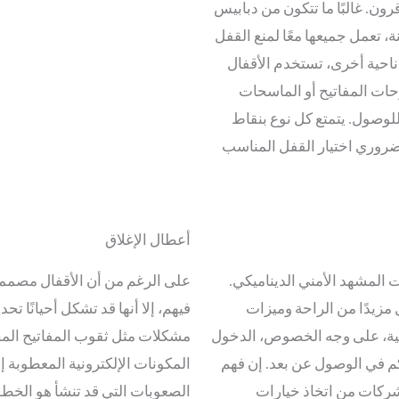
رون. غالبًا ما تتكون من دبابيس
، تعمل جميعها معًا لمنع القفل
ناحية أخرى، تستخدم الأقفال
حات المفاتيح أو الماسحات
 للوصول. يتمتع كل نوع بنقاط
ضروري اختيار القفل المناسب
أعطال الإغلاق
ت المشهد الأمني الديناميكي.
على الرغم من أن الأقفال مصممة
 مزيدًا من الراحة وميزات
فيهم، إلا أنها قد تشكل أحيانًا ت
رونية، على وجه الخصوص، الدخول
مشكلات مثل ثقوب المفاتيح المح
م في الوصول عن بعد. إن فهم
المكونات الإلكترونية المعطوبة 
لشركات من اتخاذ خيارات
الصعوبات التي قد تنشأ هو الخطوة