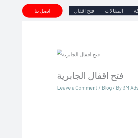
Skip
ة
المقالات
فتح اقفال
اتصل بنا
to
content
فتح اقفال الجابرية
‪3M Ads‏
/ By
Blog
/
Leave a Comment