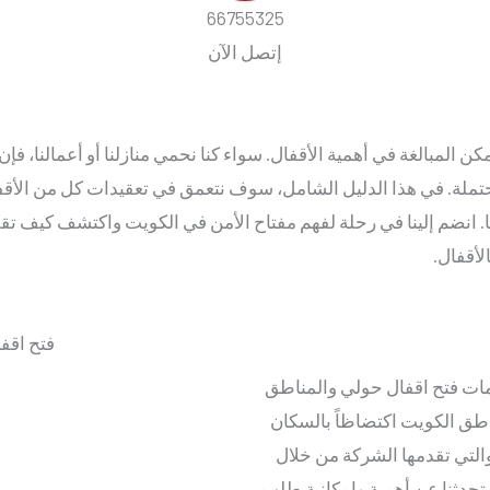
66755325
إتصل الآن
كن المبالغة في أهمية الأقفال. سواء كنا نحمي منازلنا أو أعمالنا، فإن 
محتملة. في هذا الدليل الشامل، سوف نتعمق في تعقيدات كل من الأقف
ها. انضم إلينا في رحلة لفهم مفتاح الأمن في الكويت واكتشف كيف ت
لأقفال.
مات فتح اقفال حولي والمناطق
ناطق الكويت اكتضاظاً بالسكان
والتي تقدمها الشركة من خلال
برقم الطوارئ 66755325. كما تحدثنا عن أهمية وإمكانية طلب