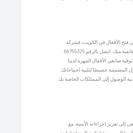
 فتح الأقفال في الكويت، فشركة
فتح اقفال لدينا على بعد مكالمة هاتفية منك. اتصل بالرقم 66755325
قية صانعي الأقفال المهرة لدينا.
المصممة خصيصًا لتلبية احتياجاتك
نية الوصول إلى الممتلكات الخاصة بك
إلى تعزيز إجراءاته الأمنية. مع
ا اليوم، ودعنا نكون المفتاح لراحة