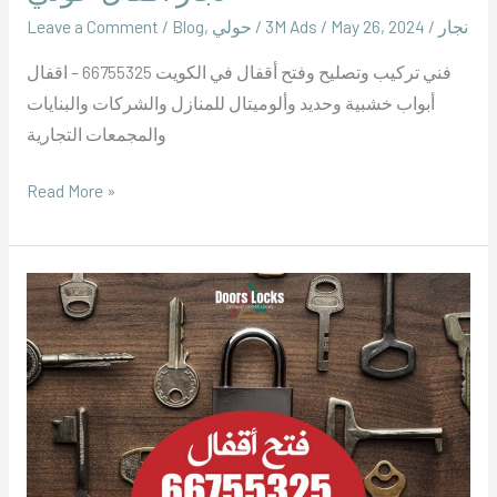
نجار
/
May 26, 2024
/
‪3M Ads‬‏
/
حولي
,
Blog
/
Leave a Comment
فني تركيب وتصليح وفتح أقفال في الكويت 66755325 – اقفال
أبواب خشبية وحديد وألوميتال للمنازل والشركات والبنايات
والمجمعات التجارية
Read More »
نجار
اقفال
مبارك
الكبير