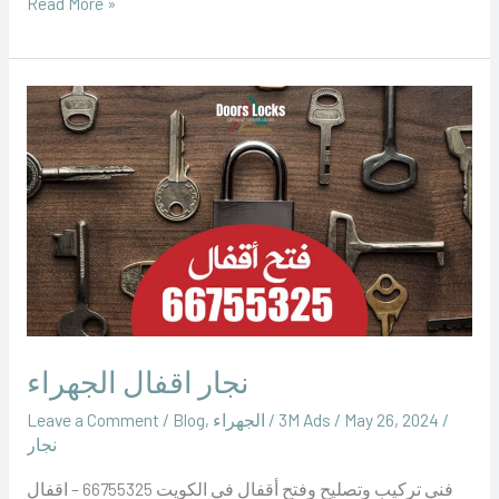
Read More »
نجار
اقفال
الجهراء
نجار اقفال الجهراء
/
May 26, 2024
/
‪3M Ads‬‏
/
الجهراء
,
Blog
/
Leave a Comment
نجار
فني تركيب وتصليح وفتح أقفال في الكويت 66755325 – اقفال