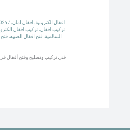
اقفال الكترونية
,
اقفال امان
,
/
2024
تركيب اقفال
,
تركيب اقفال الكترون
السالمية
,
فتح اقفال الصبيه
,
فتح 
فني تركيب وتصليح وفتح أقفال في الكويت 66755325 – اقفال أبواب خشبية وحديد وألوميتال للمنازل والشركات وال