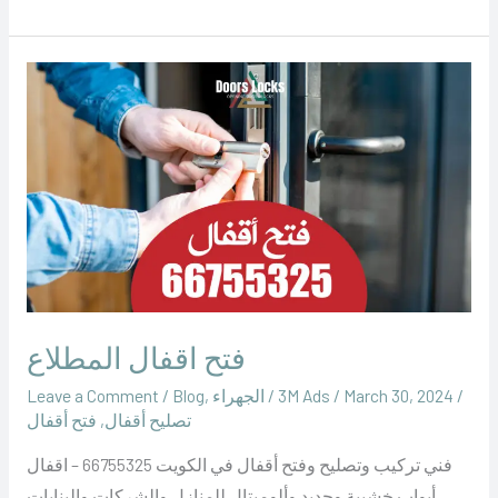
فتح
اقفال
المطلاع
فتح اقفال المطلاع
/
March 30, 2024
/
‪3M Ads‬‏
/
الجهراء
,
Blog
/
Leave a Comment
تصليح أقفال
,
فتح أقفال
فني تركيب وتصليح وفتح أقفال في الكويت 66755325 – اقفال
أبواب خشبية وحديد وألوميتال للمنازل والشركات والبنايات