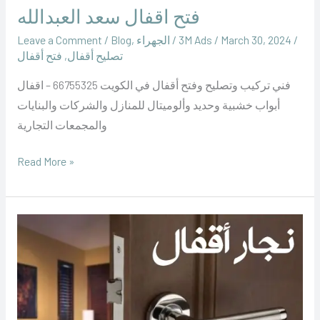
فتح اقفال سعد العبدالله
/
March 30, 2024
/
‪3M Ads‬‏
/
الجهراء
,
Blog
/
Leave a Comment
تصليح أقفال
,
فتح أقفال
فني تركيب وتصليح وفتح أقفال في الكويت 66755325 – اقفال
أبواب خشبية وحديد وألوميتال للمنازل والشركات والبنايات
والمجمعات التجارية
Read More »
فتح
اقفال
العبدلي