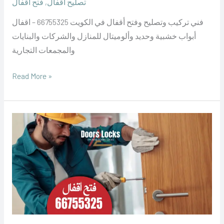
تصليح أقفال
,
فتح أقفال
فني تركيب وتصليح وفتح أقفال في الكويت 66755325 – اقفال
أبواب خشبية وحديد وألوميتال للمنازل والشركات والبنايات
والمجمعات التجارية
Read More »
فتح
اقفال
سعد
العبدالله