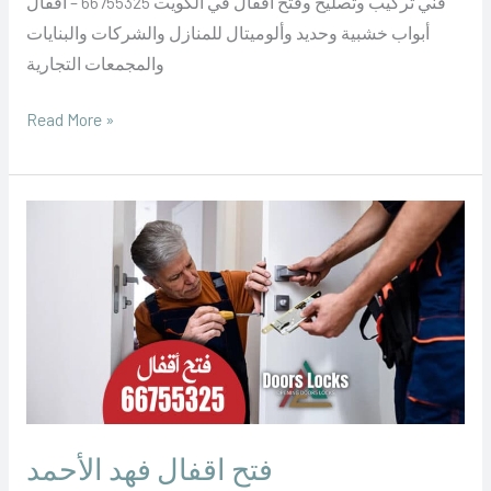
فني تركيب وتصليح وفتح أقفال في الكويت 66755325 – اقفال
أبواب خشبية وحديد وألوميتال للمنازل والشركات والبنايات
والمجمعات التجارية
Read More »
فتح
اقفال
فهد
الأحمد
فتح اقفال فهد الأحمد