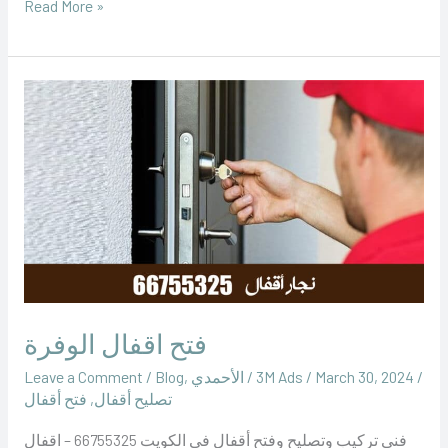
Read More »
فتح
اقفال
الوفرة
فتح اقفال الوفرة
/
March 30, 2024
/
‪3M Ads‬‏
/
الأحمدي
,
Blog
/
Leave a Comment
تصليح أقفال
,
فتح أقفال
فني تركيب وتصليح وفتح أقفال في الكويت 66755325 – اقفال