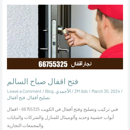
فتح
اقفال
صباح
السالم
فتح اقفال صباح السالم
/
March 30, 2024
/
‪3M Ads‬‏
/
الأحمدي
,
Blog
/
Leave a Comment
تصليح أقفال
,
فتح أقفال
فني تركيب وتصليح وفتح أقفال في الكويت 66755325 – اقفال
أبواب خشبية وحديد وألوميتال للمنازل والشركات والبنايات
والمجمعات التجارية