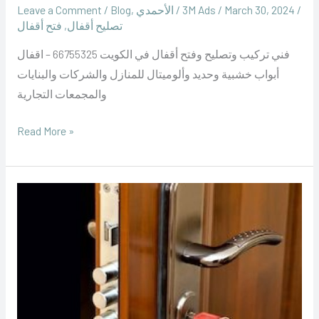
/
March 30, 2024
/
‪3M Ads‬‏
/
الأحمدي
,
Blog
/
Leave a Comment
تصليح أقفال
,
فتح أقفال
فني تركيب وتصليح وفتح أقفال في الكويت 66755325 – اقفال
أبواب خشبية وحديد وألوميتال للمنازل والشركات والبنايات
والمجمعات التجارية
Read More »
فتح
اقفال
خيران