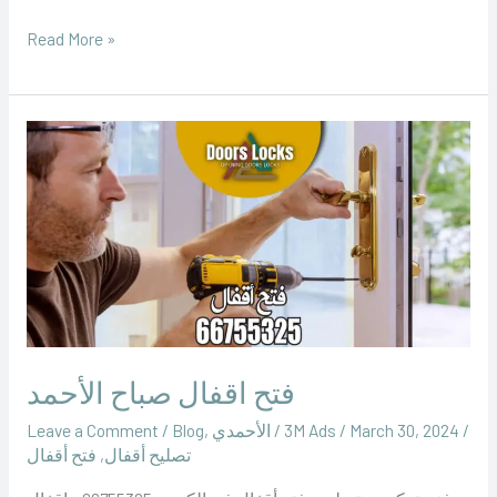
Read More »
فتح
اقفال
صباح
الأحمد
فتح اقفال صباح الأحمد
/
March 30, 2024
/
‪3M Ads‬‏
/
الأحمدي
,
Blog
/
Leave a Comment
تصليح أقفال
,
فتح أقفال