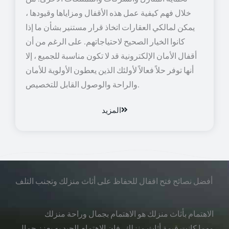
خلال فهم كيفية عمل هذه الأقفال ومزاياها وقيودها ،
يمكن لمالكي العقارات اتخاذ قرار مستنير بشأن ما إذا
كانوا الخيار الصحيح لاحتياجاتهم. على الرغم من أن
أقفال الأمان الإلكترونية قد لا تكون مناسبة للجميع ، إلا
أنها توفر حلاً فعالاً لأولئك الذين يعطون الأولوية للأمان
والراحة والوصول القابل للتخصيص.
المزيد
أفضل نصائح فتح اقفال للحفاظ على أثاث منزلك وتجنب التلف
الاهتمام بأثاث منزلك هو الاهتمام بجمال وراحة منزلك
مهما كانت قيمة أثاث منزلك، فإن الاهتمام الجيد به يعزز جمال