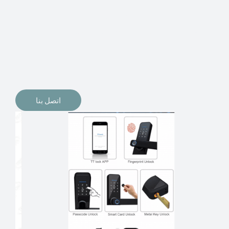
الإلكترونيات لقفل أبوابنا وتأمين منازلنا. يمكن الآن تثبيت
أقفال الأبواب الإلكترونية وأنظمة دخول بدون مفتاح في
منازلنا. ربما كنت تفكر في الحصول على هذه الأنواع من
الأقفال لتحل محل الأنواع التقليدية الموجودة في المنزل أو في
المكاتب التجارية.
اتصل بنا