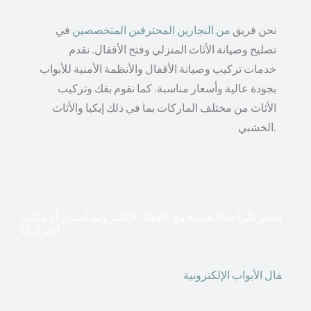
نحن فريق
من النجارين المحترفين المتخصصين
في
تصليح وصيانة الأثاث المنزلي وفتح الأقفال. نقدم
خدمات تركيب وصيانة الأقفال والأنظمة الأمنية للأبواب
بجودة عالية وأسعار مناسبة. كما نقوم بفك وتركيب
الأثاث من مختلف الماركات بما في ذلك إيكيا والأثاث
الخشبي.
اشعر بالراحة النفسية مع الأقفال الإلكترونية لمنزل أو مكتب
أكثر أمانا
أق
فال الأبواب الإلكترونية
قطعت أشكال التكنولوجيا الأكثر
تقدماً طريقها إلى منازلنا. في الوقت الحاضر ، يمكننا استخدام