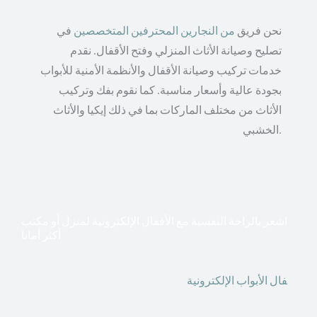
نحن فريق
من النجارين المحترفين المتخصصين
في
تصليح وصيانة الأثاث المنزلي وفتح الأقفال. نقدم
خدمات تركيب وصيانة الأقفال والأنظمة الأمنية للأبواب
بجودة عالية وأسعار مناسبة. كما نقوم بفك وتركيب
الأثاث من مختلف الماركات بما في ذلك إيكيا والأثاث
الخشبي.
اشعر بالراحة النفسية مع الأقفال الإلكترونية لمنزل أو مكتب
أكثر أمانا
أق
فال الأبواب الإلكترونية
قطعت أشكال التكنولوجيا الأكثر
تقدماً طريقها إلى منازلنا. في الوقت الحاضر ، يمكننا استخدام