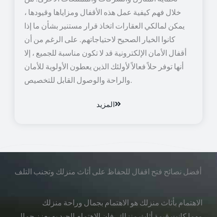
خلال فهم كيفية عمل هذه الأقفال ومزاياها وقيودها ،
يمكن لمالكي العقارات اتخاذ قرار مستنير بشأن ما إذا
كانوا الخيار الصحيح لاحتياجاتهم. على الرغم من أن
أقفال الأمان الإلكترونية قد لا تكون مناسبة للجميع ، إلا
أنها توفر حلاً فعالاً لأولئك الذين يعطون الأولوية للأمان
والراحة والوصول القابل للتخصيص.
المزيد
أفضل نصائح فتح اقفال للحفاظ على أثاث منزلك وتجنب التلف
الاهتمام بأثاث منزلك هو الاهتمام بجمال وراحة منزلك
مهما كانت قيمة أثاث منزلك، فإن الاهتمام الجيد به يعزز جمال