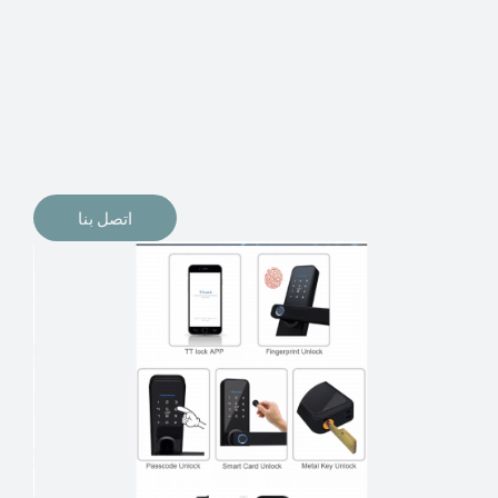
الإلكترونيات لقفل أبوابنا وتأمين منازلنا. يمكن الآن تثبيت
أقفال الأبواب الإلكترونية وأنظمة دخول بدون مفتاح في
منازلنا. ربما كنت تفكر في الحصول على هذه الأنواع من
الأقفال لتحل محل الأنواع التقليدية الموجودة في المنزل أو في
المكاتب التجارية.
اتصل بنا