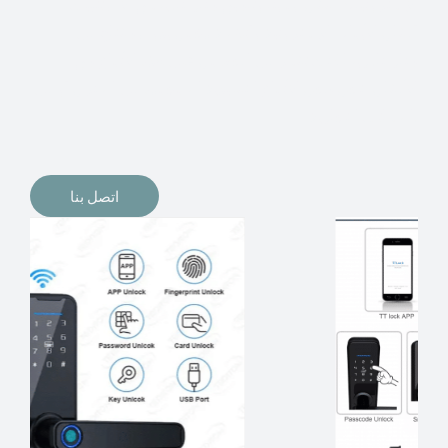
الإلكترونيات لقفل أبوابنا وتأمين منازلنا. يمكن الآن تثبيت
أقفال الأبواب الإلكترونية وأنظمة دخول بدون مفتاح في
منازلنا. ربما كنت تفكر في الحصول على هذه الأنواع من
الأقفال لتحل محل الأنواع التقليدية الموجودة في المنزل أو في
المكاتب التجارية.
اتصل بنا