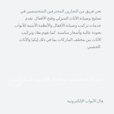
نحن فريق
من النجارين المحترفين المتخصصين
في
تصليح وصيانة الأثاث المنزلي وفتح الأقفال. نقدم
خدمات تركيب وصيانة الأقفال والأنظمة الأمنية للأبواب
بجودة عالية وأسعار مناسبة. كما نقوم بفك وتركيب
الأثاث من مختلف الماركات بما في ذلك إيكيا والأثاث
الخشبي.
اشعر بالراحة النفسية مع الأقفال الإلكترونية لمنزل أو مكتب
أكثر أمانا
أق
فال الأبواب الإلكترونية
قطعت أشكال التكنولوجيا الأكثر
تقدماً طريقها إلى منازلنا. في الوقت الحاضر ، يمكننا استخدام