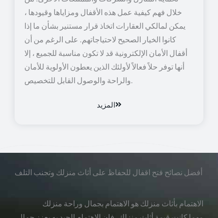
خلال فهم كيفية عمل هذه الأقفال ومزاياها وقيودها ،
يمكن لمالكي العقارات اتخاذ قرار مستنير بشأن ما إذا
كانوا الخيار الصحيح لاحتياجاتهم. على الرغم من أن
أقفال الأمان الإلكترونية قد لا تكون مناسبة للجميع ، إلا
أنها توفر حلاً فعالاً لأولئك الذين يعطون الأولوية للأمان
والراحة والوصول القابل للتخصيص.
المزيد
أفضل نصائح فتح اقفال للحفاظ على أثاث منزلك وتجنب التلف
الاهتمام بأثاث منزلك هو الاهتمام بجمال وراحة منزلك
مهما كانت قيمة أثاث منزلك، فإن الاهتمام الجيد به يعزز جمال