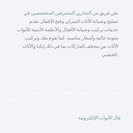
نحن فريق
من النجارين المحترفين المتخصصين
في
تصليح وصيانة الأثاث المنزلي وفتح الأقفال. نقدم
خدمات تركيب وصيانة الأقفال والأنظمة الأمنية للأبواب
بجودة عالية وأسعار مناسبة. كما نقوم بفك وتركيب
الأثاث من مختلف الماركات بما في ذلك إيكيا والأثاث
الخشبي.
اشعر بالراحة النفسية مع الأقفال الإلكترونية لمنزل أو مكتب
أكثر أمانا
أق
فال الأبواب الإلكترونية
قطعت أشكال التكنولوجيا الأكثر
تقدماً طريقها إلى منازلنا. في الوقت الحاضر ، يمكننا استخدام