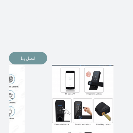
الإلكترونيات لقفل أبوابنا وتأمين منازلنا. يمكن الآن تثبيت
أقفال الأبواب الإلكترونية وأنظمة دخول بدون مفتاح في
منازلنا. ربما كنت تفكر في الحصول على هذه الأنواع من
الأقفال لتحل محل الأنواع التقليدية الموجودة في المنزل أو في
المكاتب التجارية.
اتصل بنا