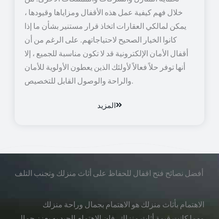
خلال فهم كيفية عمل هذه الأقفال ومزاياها وقيودها ،
يمكن لمالكي العقارات اتخاذ قرار مستنير بشأن ما إذا
كانوا الخيار الصحيح لاحتياجاتهم. على الرغم من أن
أقفال الأمان الإلكترونية قد لا تكون مناسبة للجميع ، إلا
أنها توفر حلاً فعالاً لأولئك الذين يعطون الأولوية للأمان
والراحة والوصول القابل للتخصيص.
المزيد
أفضل نصائح فتح اقفال للحفاظ على أثاث منزلك وتجنب التلف
الاهتمام بأثاث منزلك هو الاهتمام بجمال وراحة منزلك
مهما كانت قيمة أثاث منزلك، فإن الاهتمام الجيد به يعزز جمال