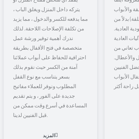
قة والأبواب
يتركه داخل المنزل ويغلق الباب ،
قة) بدلاً من
مما يدفعه للكسر والدخول ، مما يزيد
ية العادية.
من تكلفة الإصلاحات اللاحقة. لذلك
يات العادية
ندرك أهمية توفير ورشة عمل
اب تعاني من
متخصصة في فتح الأقفال بطريقة
 والأعطال.
احترافية للحفاظ على أبواب عملائنا
ضل الفنيين
آمنة من الكسر حيث نقوم بذلك
فال الأبواب
بسعر يتناسب مع نوع القفل
المطلوب ونوفر للعملاء مفاتيح
جديدة على الفور ، و يتم تقديم
المساعدة في أسرع وقت ممكن من
قبل الفنيين لدينا.
المزيد