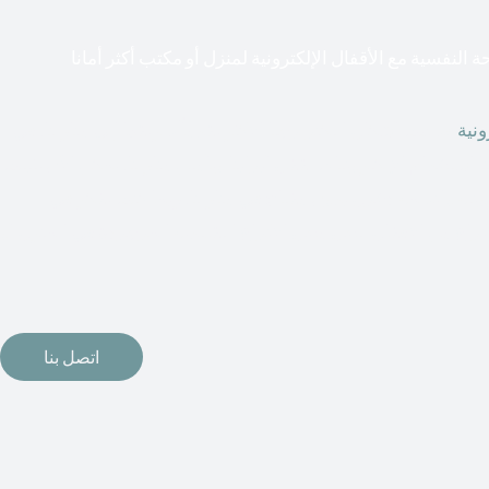
ة النفسية مع الأقفال الإلكترونية لمنزل أو مكتب أكثر أمانا
ونية
قطعت أشكال التكنولوجيا الأكثر تقدماً طريقها إلى منازلنا. في
 استخدام الإلكترونيات لقفل أبوابنا وتأمين منازلنا. يمكن الآن تثبيت
رونية وأنظمة دخول بدون مفتاح في منازلنا. ربما كنت تفكر في
اع من الأقفال لتحل محل الأنواع التقليدية الموجودة في المنزل أو
اتصل بنا