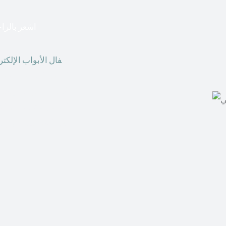
اشعر بالراح
أق
فال الأبواب الإلكتر
الوقت الحاضر ، يمكننا
أقفال الأبواب الإلكت
الحصول على هذه الأنو
في المكاتب التجارية.