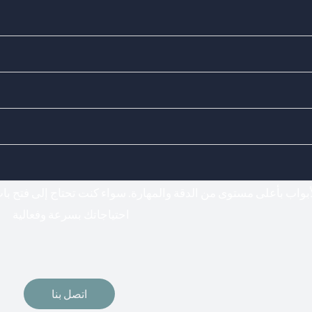
Doors Locks - اختيارك المناسب لفتح وتركيب جميع أنواع الأقف
فتح اقفال
أبواب بأعلى مستوى من الدقة والمهارة. سواء كنت تحتاج إلى فتح ب
احتياجاتك بسرعة وفعالية
اتصل بنا