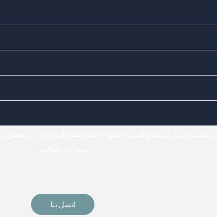
Doors Locks - اختيارك المناسب لفتح وتركيب جميع أنواع الأقفال
فتح اقفال
لى مستوى من الدقة والمهارة. سواء كنت تحتاج إلى فتح باب مغلق أو
بسرعة وفعالية
اتصل بنا