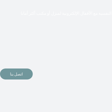
لنفسية مع الأقفال الإلكترونية لمنزل أو مكتب أكثر أمانا
طعت أشكال التكنولوجيا الأكثر تقدماً طريقها إلى منازلنا. في الوقت
إلكترونيات لقفل أبوابنا وتأمين منازلنا. يمكن الآن تثبيت أقفال
مة دخول بدون مفتاح في منازلنا. ربما كنت تفكر في الحصول على هذه
اتصل بنا