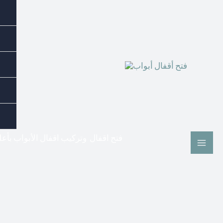
فتح اقفال وتركيب اقفال الأبواب بأع