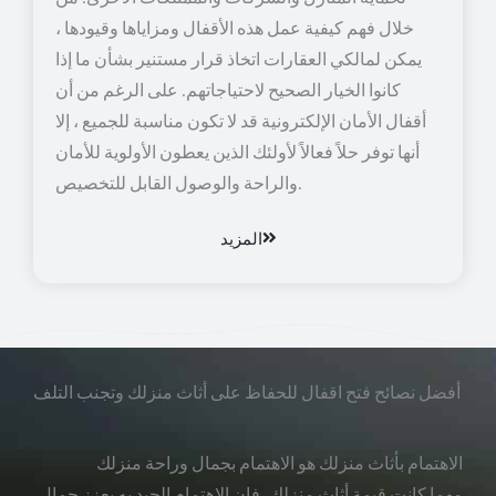
خلال فهم كيفية عمل هذه الأقفال ومزاياها وقيودها ،
يمكن لمالكي العقارات اتخاذ قرار مستنير بشأن ما إذا
كانوا الخيار الصحيح لاحتياجاتهم. على الرغم من أن
أقفال الأمان الإلكترونية قد لا تكون مناسبة للجميع ، إلا
أنها توفر حلاً فعالاً لأولئك الذين يعطون الأولوية للأمان
والراحة والوصول القابل للتخصيص.
المزيد
أفضل نصائح فتح اقفال للحفاظ على أثاث منزلك وتجنب التلف
الاهتمام بأثاث منزلك هو الاهتمام بجمال وراحة منزلك
مهما كانت قيمة أثاث منزلك، فإن الاهتمام الجيد به يعزز جمال