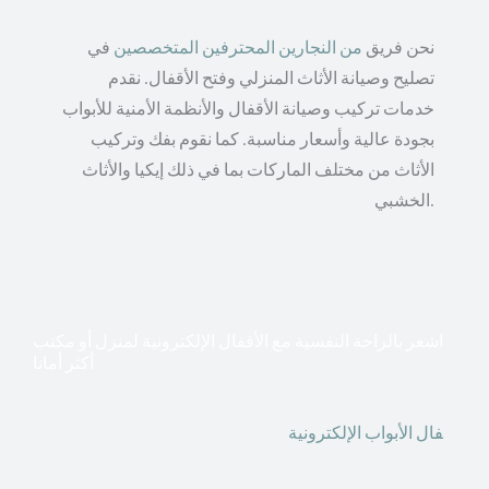
نحن فريق
من النجارين المحترفين المتخصصين
في
تصليح وصيانة الأثاث المنزلي وفتح الأقفال. نقدم
خدمات تركيب وصيانة الأقفال والأنظمة الأمنية للأبواب
بجودة عالية وأسعار مناسبة. كما نقوم بفك وتركيب
الأثاث من مختلف الماركات بما في ذلك إيكيا والأثاث
الخشبي.
اشعر بالراحة النفسية مع الأقفال الإلكترونية لمنزل أو مكتب
أكثر أمانا
أق
فال الأبواب الإلكترونية
قطعت أشكال التكنولوجيا الأكثر
تقدماً طريقها إلى منازلنا. في الوقت الحاضر ، يمكننا استخدام