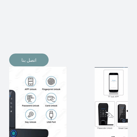
الإلكترونيات لقفل أبوابنا وتأمين منازلنا. يمكن الآن تثبيت
أقفال الأبواب الإلكترونية وأنظمة دخول بدون مفتاح في
منازلنا. ربما كنت تفكر في الحصول على هذه الأنواع من
الأقفال لتحل محل الأنواع التقليدية الموجودة في المنزل أو في
المكاتب التجارية.
اتصل بنا