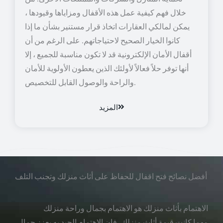
خلال فهم كيفية عمل هذه الأقفال ومزاياها وقيودها ،
يمكن لمالكي العقارات اتخاذ قرار مستنير بشأن ما إذا
كانوا الخيار الصحيح لاحتياجاتهم. على الرغم من أن
أقفال الأمان الإلكترونية قد لا تكون مناسبة للجميع ، إلا
أنها توفر حلاً فعالاً لأولئك الذين يعطون الأولوية للأمان
والراحة والوصول القابل للتخصيص.
المزيد
أفضل نصائح فتح اقفال للحفاظ على أثاث منزلك وتجنب التلف
الاهتمام بأثاث منزلك هو الاهتمام بجمال وراحة منزلك
مهما كانت قيمة أثاث منزلك، فإن الاهتمام الجيد به يعزز جمال