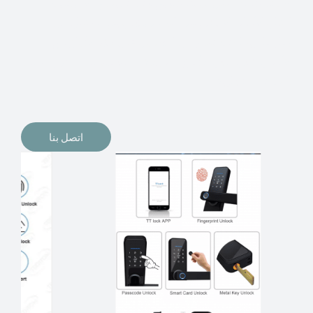
الإلكترونيات لقفل أبوابنا وتأمين منازلنا. يمكن الآن تثبيت
أقفال الأبواب الإلكترونية وأنظمة دخول بدون مفتاح في
منازلنا. ربما كنت تفكر في الحصول على هذه الأنواع من
الأقفال لتحل محل الأنواع التقليدية الموجودة في المنزل أو في
المكاتب التجارية.
اتصل بنا