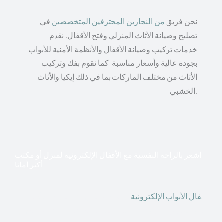
نحن فريق
من النجارين المحترفين المتخصصين
في
تصليح وصيانة الأثاث المنزلي وفتح الأقفال. نقدم
خدمات تركيب وصيانة الأقفال والأنظمة الأمنية للأبواب
بجودة عالية وأسعار مناسبة. كما نقوم بفك وتركيب
الأثاث من مختلف الماركات بما في ذلك إيكيا والأثاث
الخشبي.
اشعر بالراحة النفسية مع الأقفال الإلكترونية لمنزل أو مكتب
أكثر أمانا
أق
فال الأبواب الإلكترونية
قطعت أشكال التكنولوجيا الأكثر
تقدماً طريقها إلى منازلنا. في الوقت الحاضر ، يمكننا استخدام