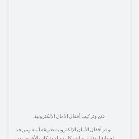
توفر أقفال الأمان الإلكترونية طريقة آمنة ومريحة
لحماية المنازل والشركات والممتلكات الأخرى. من