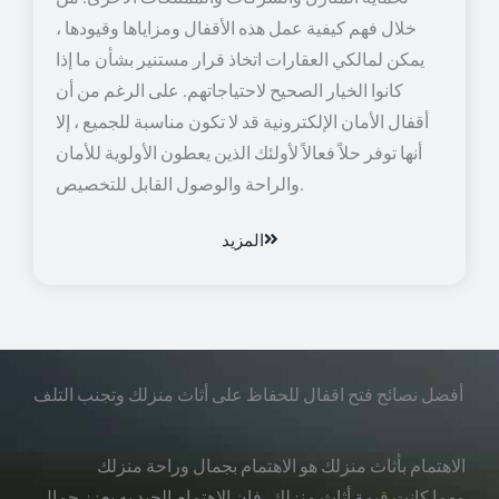
خلال فهم كيفية عمل هذه الأقفال ومزاياها وقيودها ،
يمكن لمالكي العقارات اتخاذ قرار مستنير بشأن ما إذا
كانوا الخيار الصحيح لاحتياجاتهم. على الرغم من أن
أقفال الأمان الإلكترونية قد لا تكون مناسبة للجميع ، إلا
أنها توفر حلاً فعالاً لأولئك الذين يعطون الأولوية للأمان
والراحة والوصول القابل للتخصيص.
المزيد
أفضل نصائح فتح اقفال للحفاظ على أثاث منزلك وتجنب التلف
الاهتمام بأثاث منزلك هو الاهتمام بجمال وراحة منزلك
مهما كانت قيمة أثاث منزلك، فإن الاهتمام الجيد به يعزز جمال