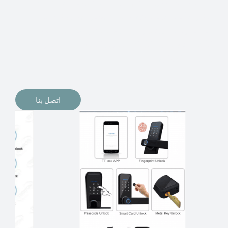
الإلكترونيات لقفل أبوابنا وتأمين منازلنا. يمكن الآن تثبيت
أقفال الأبواب الإلكترونية وأنظمة دخول بدون مفتاح في
منازلنا. ربما كنت تفكر في الحصول على هذه الأنواع من
الأقفال لتحل محل الأنواع التقليدية الموجودة في المنزل أو في
المكاتب التجارية.
اتصل بنا