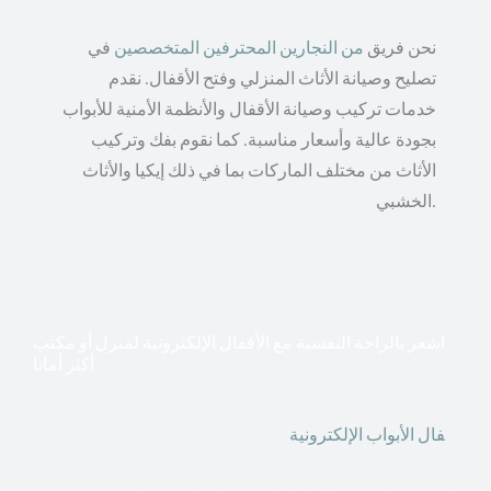
نحن فريق
من النجارين المحترفين المتخصصين
في
تصليح وصيانة الأثاث المنزلي وفتح الأقفال. نقدم
خدمات تركيب وصيانة الأقفال والأنظمة الأمنية للأبواب
بجودة عالية وأسعار مناسبة. كما نقوم بفك وتركيب
الأثاث من مختلف الماركات بما في ذلك إيكيا والأثاث
الخشبي.
اشعر بالراحة النفسية مع الأقفال الإلكترونية لمنزل أو مكتب
أكثر أمانا
أق
فال الأبواب الإلكترونية
قطعت أشكال التكنولوجيا الأكثر
تقدماً طريقها إلى منازلنا. في الوقت الحاضر ، يمكننا استخدام