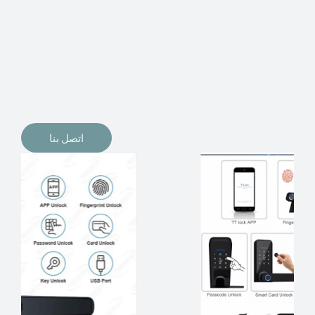
الإلكترونيات لقفل أبوابنا وتأمين منازلنا. يمكن الآن تثبيت
أقفال الأبواب الإلكترونية وأنظمة دخول بدون مفتاح في
منازلنا. ربما كنت تفكر في الحصول على هذه الأنواع من
الأقفال لتحل محل الأنواع التقليدية الموجودة في المنزل أو في
المكاتب التجارية.
اتصل بنا