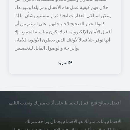
خلال فهم كيفية عمل هذه الأقفال ومزاياها وقيودها ،
يمكن لمالكي العقارات اتخاذ قرار مستنير بشأن ما إذا
كانوا الخيار الصحيح لاحتياجاتهم. على الرغم من أن
أقفال الأمان الإلكترونية قد لا تكون مناسبة للجميع ، إلا
أنها توفر حلاً فعالاً لأولئك الذين يعطون الأولوية للأمان
والراحة والوصول القابل للتخصيص.
المزيد
أفضل نصائح فتح اقفال للحفاظ على أثاث منزلك وتجنب التلف
الاهتمام بأثاث منزلك هو الاهتمام بجمال وراحة منزلك
مهما كانت قيمة أثاث منزلك، فإن الاهتمام الجيد به يعزز جمال