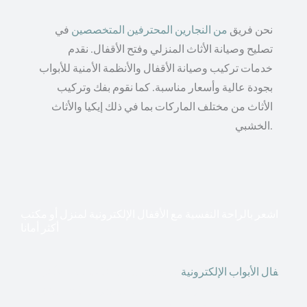
نحن فريق
من النجارين المحترفين المتخصصين
في
تصليح وصيانة الأثاث المنزلي وفتح الأقفال. نقدم
خدمات تركيب وصيانة الأقفال والأنظمة الأمنية للأبواب
بجودة عالية وأسعار مناسبة. كما نقوم بفك وتركيب
الأثاث من مختلف الماركات بما في ذلك إيكيا والأثاث
الخشبي.
اشعر بالراحة النفسية مع الأقفال الإلكترونية لمنزل أو مكتب
أكثر أمانا
أق
فال الأبواب الإلكترونية
قطعت أشكال التكنولوجيا الأكثر
تقدماً طريقها إلى منازلنا. في الوقت الحاضر ، يمكننا استخدام