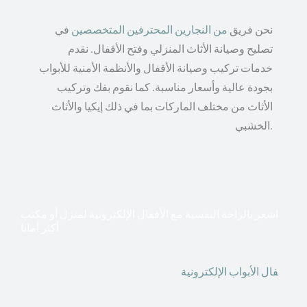
نحن فريق
من النجارين المحترفين المتخصصين
في
تصليح وصيانة الأثاث المنزلي وفتح الأقفال. نقدم
خدمات تركيب وصيانة الأقفال والأنظمة الأمنية للأبواب
بجودة عالية وأسعار مناسبة. كما نقوم بفك وتركيب
الأثاث من مختلف الماركات بما في ذلك إيكيا والأثاث
الخشبي.
اشعر بالراحة النفسية مع الأقفال الإلكترونية لمنزل أو مكتب
أكثر أمانا
أق
فال الأبواب الإلكترونية
قطعت أشكال التكنولوجيا الأكثر
تقدماً طريقها إلى منازلنا. في الوقت الحاضر ، يمكننا استخدام