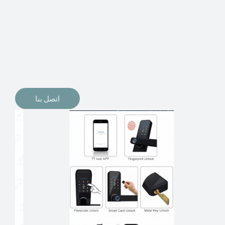
الإلكترونيات لقفل أبوابنا وتأمين منازلنا. يمكن الآن تثبيت
أقفال الأبواب الإلكترونية وأنظمة دخول بدون مفتاح في
منازلنا. ربما كنت تفكر في الحصول على هذه الأنواع من
الأقفال لتحل محل الأنواع التقليدية الموجودة في المنزل أو في
المكاتب التجارية.
اتصل بنا