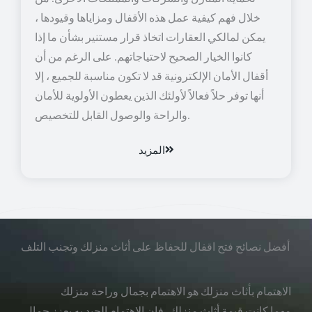
خلال فهم كيفية عمل هذه الأقفال ومزاياها وقيودها ،
يمكن لمالكي العقارات اتخاذ قرار مستنير بشأن ما إذا
كانوا الخيار الصحيح لاحتياجاتهم. على الرغم من أن
أقفال الأمان الإلكترونية قد لا تكون مناسبة للجميع ، إلا
أنها توفر حلاً فعالاً لأولئك الذين يعطون الأولوية للأمان
والراحة والوصول القابل للتخصيص.
المزيد
أفضل نصائح فتح اقفال للحفاظ على أثاث منزلك وتجنب التلف
الاهتمام بأثاث منزلك هو الاهتمام بجمال وراحة منزلك
مهما كانت قيمة أثاث منزلك، فإن الاهتمام الجيد به يعزز جمال