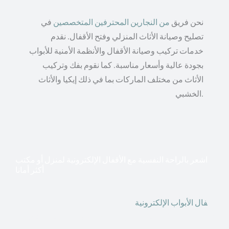
نحن فريق
من النجارين المحترفين المتخصصين
في
تصليح وصيانة الأثاث المنزلي وفتح الأقفال. نقدم
خدمات تركيب وصيانة الأقفال والأنظمة الأمنية للأبواب
بجودة عالية وأسعار مناسبة. كما نقوم بفك وتركيب
الأثاث من مختلف الماركات بما في ذلك إيكيا والأثاث
الخشبي.
اشعر بالراحة النفسية مع الأقفال الإلكترونية لمنزل أو مكتب
أكثر أمانا
أق
فال الأبواب الإلكترونية
قطعت أشكال التكنولوجيا الأكثر
تقدماً طريقها إلى منازلنا. في الوقت الحاضر ، يمكننا استخدام