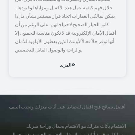
خلال فهم كيفية عمل هذه الأقفال ومزاياها وقيودها ،
يمكن لمالكي العقارات اتخاذ قرار مستنير بشأن ما إذا
كانوا الخيار الصحيح لاحتياجاتهم. على الرغم من أن
أقفال الأمان الإلكترونية قد لا تكون مناسبة للجميع ، إلا
أنها توفر حلاً فعالاً لأولئك الذين يعطون الأولوية للأمان
والراحة والوصول القابل للتخصيص.
المزيد
أفضل نصائح فتح اقفال للحفاظ على أثاث منزلك وتجنب التلف
الاهتمام بأثاث منزلك هو الاهتمام بجمال وراحة منزلك
مهما كانت قيمة أثاث منزلك، فإن الاهتمام الجيد به يعزز جمال