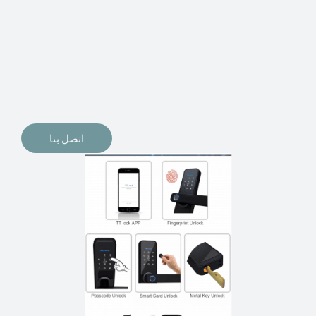
الإلكترونيات لقفل أبوابنا وتأمين منازلنا. يمكن الآن تثبيت
أقفال الأبواب الإلكترونية وأنظمة دخول بدون مفتاح في
منازلنا. ربما كنت تفكر في الحصول على هذه الأنواع من
الأقفال لتحل محل الأنواع التقليدية الموجودة في المنزل أو في
المكاتب التجارية.
اتصل بنا