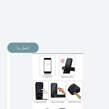
الإلكترونيات لقفل أبوابنا وتأمين منازلنا. يمكن الآن تثبيت
أقفال الأبواب الإلكترونية وأنظمة دخول بدون مفتاح في
منازلنا. ربما كنت تفكر في الحصول على هذه الأنواع من
الأقفال لتحل محل الأنواع التقليدية الموجودة في المنزل أو في
المكاتب التجارية.
اتصل بنا