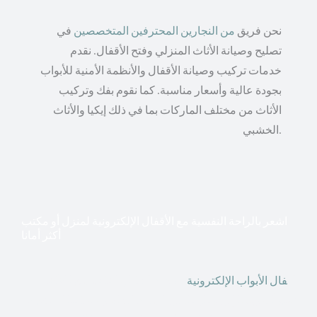
نحن فريق
من النجارين المحترفين المتخصصين
في
تصليح وصيانة الأثاث المنزلي وفتح الأقفال. نقدم
خدمات تركيب وصيانة الأقفال والأنظمة الأمنية للأبواب
بجودة عالية وأسعار مناسبة. كما نقوم بفك وتركيب
الأثاث من مختلف الماركات بما في ذلك إيكيا والأثاث
الخشبي.
اشعر بالراحة النفسية مع الأقفال الإلكترونية لمنزل أو مكتب
أكثر أمانا
أق
فال الأبواب الإلكترونية
قطعت أشكال التكنولوجيا الأكثر
تقدماً طريقها إلى منازلنا. في الوقت الحاضر ، يمكننا استخدام