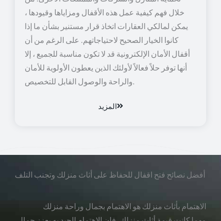
خلال فهم كيفية عمل هذه الأقفال ومزاياها وقيودها ،
يمكن لمالكي العقارات اتخاذ قرار مستنير بشأن ما إذا
كانوا الخيار الصحيح لاحتياجاتهم. على الرغم من أن
أقفال الأمان الإلكترونية قد لا تكون مناسبة للجميع ، إلا
أنها توفر حلاً فعالاً لأولئك الذين يعطون الأولوية للأمان
والراحة والوصول القابل للتخصيص.
المزيد
أفضل نصائح فتح اقفال للحفاظ على أثاث منزلك وتجنب التلف
الاهتمام بأثاث منزلك هو الاهتمام بجمال وراحة منزلك
مهما كانت قيمة أثاث منزلك، فإن الاهتمام الجيد به يعزز جمال