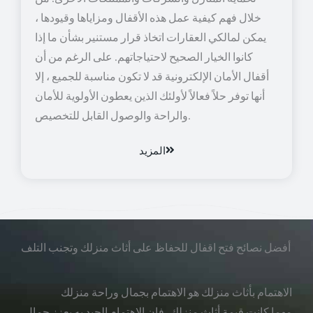
خلال فهم كيفية عمل هذه الأقفال ومزاياها وقيودها ،
يمكن لمالكي العقارات اتخاذ قرار مستنير بشأن ما إذا
كانوا الخيار الصحيح لاحتياجاتهم. على الرغم من أن
أقفال الأمان الإلكترونية قد لا تكون مناسبة للجميع ، إلا
أنها توفر حلاً فعالاً لأولئك الذين يعطون الأولوية للأمان
والراحة والوصول القابل للتخصيص.
المزيد
أفضل نصائح فتح اقفال للحفاظ على أثاث منزلك وتجنب التلف
الاهتمام بأثاث منزلك هو الاهتمام بجمال وراحة منزلك
مهما كانت قيمة أثاث منزلك، فإن الاهتمام الجيد به يعزز جمال