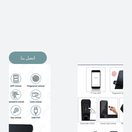
الإلكترونيات لقفل أبوابنا وتأمين منازلنا. يمكن الآن تثبيت
أقفال الأبواب الإلكترونية وأنظمة دخول بدون مفتاح في
منازلنا. ربما كنت تفكر في الحصول على هذه الأنواع من
الأقفال لتحل محل الأنواع التقليدية الموجودة في المنزل أو في
المكاتب التجارية.
اتصل بنا