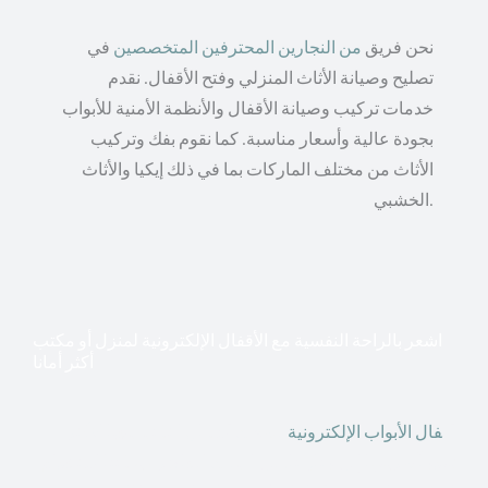
نحن فريق
من النجارين المحترفين المتخصصين
في
تصليح وصيانة الأثاث المنزلي وفتح الأقفال. نقدم
خدمات تركيب وصيانة الأقفال والأنظمة الأمنية للأبواب
بجودة عالية وأسعار مناسبة. كما نقوم بفك وتركيب
الأثاث من مختلف الماركات بما في ذلك إيكيا والأثاث
الخشبي.
اشعر بالراحة النفسية مع الأقفال الإلكترونية لمنزل أو مكتب
أكثر أمانا
أق
فال الأبواب الإلكترونية
قطعت أشكال التكنولوجيا الأكثر
تقدماً طريقها إلى منازلنا. في الوقت الحاضر ، يمكننا استخدام