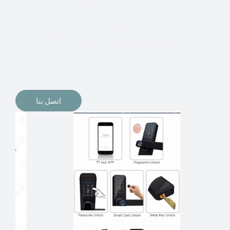
الإلكترونيات لقفل أبوابنا وتأمين منازلنا. يمكن الآن تثبيت
أقفال الأبواب الإلكترونية وأنظمة دخول بدون مفتاح في
منازلنا. ربما كنت تفكر في الحصول على هذه الأنواع من
الأقفال لتحل محل الأنواع التقليدية الموجودة في المنزل أو في
المكاتب التجارية.
اتصل بنا