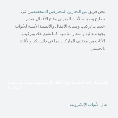
نحن فريق
من النجارين المحترفين المتخصصين
في
تصليح وصيانة الأثاث المنزلي وفتح الأقفال. نقدم
خدمات تركيب وصيانة الأقفال والأنظمة الأمنية للأبواب
بجودة عالية وأسعار مناسبة. كما نقوم بفك وتركيب
الأثاث من مختلف الماركات بما في ذلك إيكيا والأثاث
الخشبي.
اشعر بالراحة النفسية مع الأقفال الإلكترونية لمنزل أو مكتب
أكثر أمانا
أق
فال الأبواب الإلكترونية
قطعت أشكال التكنولوجيا الأكثر
تقدماً طريقها إلى منازلنا. في الوقت الحاضر ، يمكننا استخدام