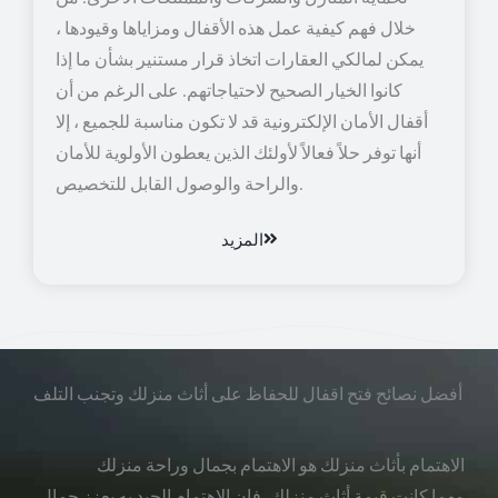
خلال فهم كيفية عمل هذه الأقفال ومزاياها وقيودها ،
يمكن لمالكي العقارات اتخاذ قرار مستنير بشأن ما إذا
كانوا الخيار الصحيح لاحتياجاتهم. على الرغم من أن
أقفال الأمان الإلكترونية قد لا تكون مناسبة للجميع ، إلا
أنها توفر حلاً فعالاً لأولئك الذين يعطون الأولوية للأمان
والراحة والوصول القابل للتخصيص.
المزيد
أفضل نصائح فتح اقفال للحفاظ على أثاث منزلك وتجنب التلف
الاهتمام بأثاث منزلك هو الاهتمام بجمال وراحة منزلك
مهما كانت قيمة أثاث منزلك، فإن الاهتمام الجيد به يعزز جمال