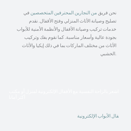
نحن فريق
من النجارين المحترفين المتخصصين
في
تصليح وصيانة الأثاث المنزلي وفتح الأقفال. نقدم
خدمات تركيب وصيانة الأقفال والأنظمة الأمنية للأبواب
بجودة عالية وأسعار مناسبة. كما نقوم بفك وتركيب
الأثاث من مختلف الماركات بما في ذلك إيكيا والأثاث
الخشبي.
اشعر بالراحة النفسية مع الأقفال الإلكترونية لمنزل أو مكتب
أكثر أمانا
أق
فال الأبواب الإلكترونية
قطعت أشكال التكنولوجيا الأكثر
تقدماً طريقها إلى منازلنا. في الوقت الحاضر ، يمكننا استخدام