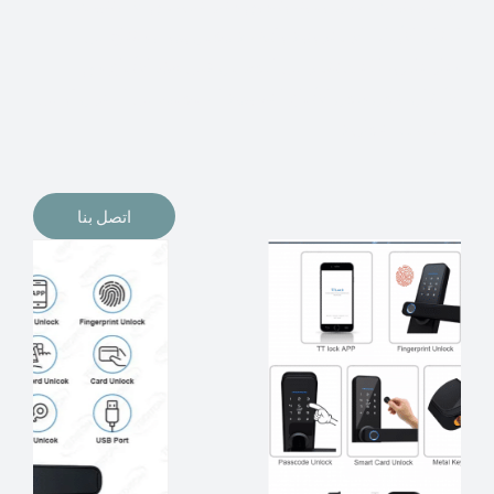
الإلكترونيات لقفل أبوابنا وتأمين منازلنا. يمكن الآن تثبيت
أقفال الأبواب الإلكترونية وأنظمة دخول بدون مفتاح في
منازلنا. ربما كنت تفكر في الحصول على هذه الأنواع من
الأقفال لتحل محل الأنواع التقليدية الموجودة في المنزل أو في
المكاتب التجارية.
اتصل بنا