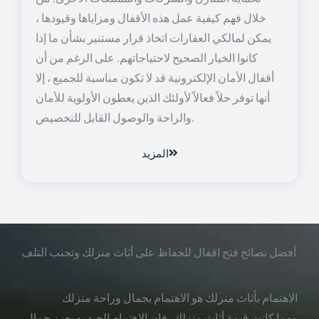
خلال فهم كيفية عمل هذه الأقفال ومزاياها وقيودها ،
يمكن لمالكي العقارات اتخاذ قرار مستنير بشأن ما إذا
كانوا الخيار الصحيح لاحتياجاتهم. على الرغم من أن
أقفال الأمان الإلكترونية قد لا تكون مناسبة للجميع ، إلا
أنها توفر حلاً فعالاً لأولئك الذين يعطون الأولوية للأمان
والراحة والوصول القابل للتخصيص.
المزيد
أفضل نصائح فتح اقفال للحفاظ على أثاث منزلك وتجنب التلف
الاهتمام بأثاث منزلك هو الاهتمام بجمال وراحة منزلك
مهما كانت قيمة أثاث منزلك، فإن الاهتمام الجيد به يعزز جمال