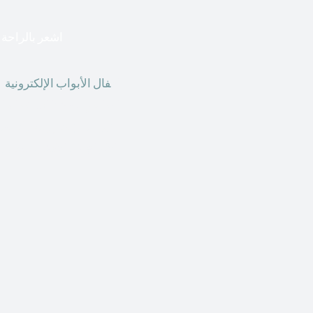
اشعر بالراحة ا
أق
فال الأبواب الإلكترونية
ق
الحاضر ، يمكننا استخدام ال
الأبواب الإلكترونية وأنظ
الأنواع من الأقفال لتحل محل الأنواع التقليدية الموجودة في المنزل أو في المكاتب التجارية.