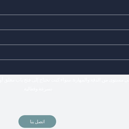
Doors Locks - اختيارك المناسب لفتح وتركيب جميع أنواع الأقفال
فتح اقفال
لى مستوى من الدقة والمهارة. سواء كنت تحتاج إلى فتح باب مغلق أو
بسرعة وفعالية
اتصل بنا