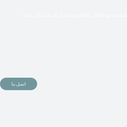
لنفسية مع الأقفال الإلكترونية لمنزل أو مكتب أكثر أمانا
طعت أشكال التكنولوجيا الأكثر تقدماً طريقها إلى منازلنا. في الوقت
إلكترونيات لقفل أبوابنا وتأمين منازلنا. يمكن الآن تثبيت أقفال
مة دخول بدون مفتاح في منازلنا. ربما كنت تفكر في الحصول على هذه
اتصل بنا