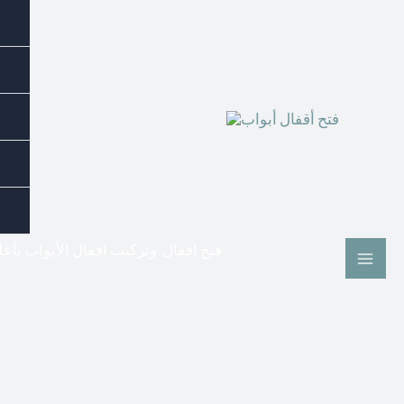
فتح اقفال وتركيب اقفال الأبواب بأع