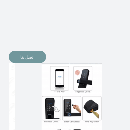
الإلكترونيات لقفل أبوابنا وتأمين منازلنا. يمكن الآن تثبيت
أقفال الأبواب الإلكترونية وأنظمة دخول بدون مفتاح في
منازلنا. ربما كنت تفكر في الحصول على هذه الأنواع من
الأقفال لتحل محل الأنواع التقليدية الموجودة في المنزل أو في
المكاتب التجارية.
اتصل بنا