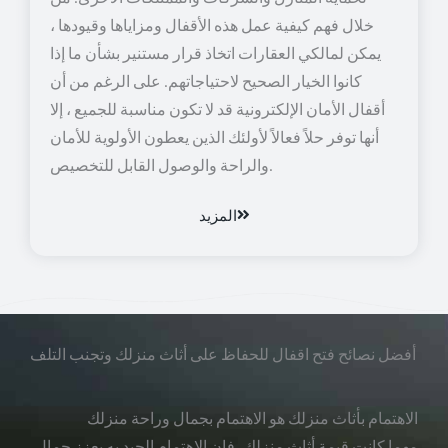
خلال فهم كيفية عمل هذه الأقفال ومزاياها وقيودها ،
يمكن لمالكي العقارات اتخاذ قرار مستنير بشأن ما إذا
كانوا الخيار الصحيح لاحتياجاتهم. على الرغم من أن
أقفال الأمان الإلكترونية قد لا تكون مناسبة للجميع ، إلا
أنها توفر حلاً فعالاً لأولئك الذين يعطون الأولوية للأمان
والراحة والوصول القابل للتخصيص.
المزيد
أفضل نصائح فتح اقفال للحفاظ على أثاث منزلك وتجنب التلف
الاهتمام بأثاث منزلك هو الاهتمام بجمال وراحة منزلك
مهما كانت قيمة أثاث منزلك، فإن الاهتمام الجيد به يعزز جمال