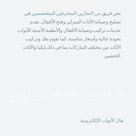
نحن فريق
من النجارين المحترفين المتخصصين
في
تصليح وصيانة الأثاث المنزلي وفتح الأقفال. نقدم
خدمات تركيب وصيانة الأقفال والأنظمة الأمنية للأبواب
بجودة عالية وأسعار مناسبة. كما نقوم بفك وتركيب
الأثاث من مختلف الماركات بما في ذلك إيكيا والأثاث
الخشبي.
اشعر بالراحة النفسية مع الأقفال الإلكترونية لمنزل أو مكتب
أكثر أمانا
أق
فال الأبواب الإلكترونية
قطعت أشكال التكنولوجيا الأكثر
تقدماً طريقها إلى منازلنا. في الوقت الحاضر ، يمكننا استخدام