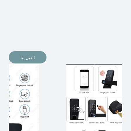
الإلكترونيات لقفل أبوابنا وتأمين منازلنا. يمكن الآن تثبيت
أقفال الأبواب الإلكترونية وأنظمة دخول بدون مفتاح في
منازلنا. ربما كنت تفكر في الحصول على هذه الأنواع من
الأقفال لتحل محل الأنواع التقليدية الموجودة في المنزل أو في
المكاتب التجارية.
اتصل بنا