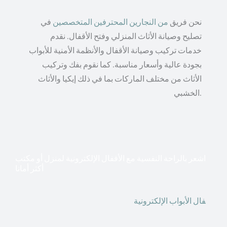
نحن فريق
من النجارين المحترفين المتخصصين
في
تصليح وصيانة الأثاث المنزلي وفتح الأقفال. نقدم
خدمات تركيب وصيانة الأقفال والأنظمة الأمنية للأبواب
بجودة عالية وأسعار مناسبة. كما نقوم بفك وتركيب
الأثاث من مختلف الماركات بما في ذلك إيكيا والأثاث
الخشبي.
اشعر بالراحة النفسية مع الأقفال الإلكترونية لمنزل أو مكتب
أكثر أمانا
أق
فال الأبواب الإلكترونية
قطعت أشكال التكنولوجيا الأكثر
تقدماً طريقها إلى منازلنا. في الوقت الحاضر ، يمكننا استخدام