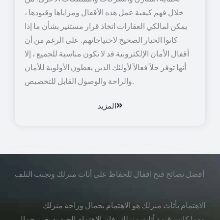
خلال فهم كيفية عمل هذه الأقفال ومزاياها وقيودها ،
يمكن لمالكي العقارات اتخاذ قرار مستنير بشأن ما إذا
كانوا الخيار الصحيح لاحتياجاتهم. على الرغم من أن
أقفال الأمان الإلكترونية قد لا تكون مناسبة للجميع ، إلا
أنها توفر حلاً فعالاً لأولئك الذين يعطون الأولوية للأمان
والراحة والوصول القابل للتخصيص.
المزيد
أفضل نصائح فتح اقفال للحفاظ على أثاث منزلك وتجنب التلف
الاهتمام بأثاث منزلك هو الاهتمام بجمال وراحة منزلك
مهما كانت قيمة أثاث منزلك، فإن الاهتمام الجيد به يعزز جمال