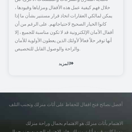
خلال فهم كيفية عمل هذه الأقفال ومزاياها وقيودها ،
يمكن لمالكي العقارات اتخاذ قرار مستنير بشأن ما إذا
كانوا الخيار الصحيح لاحتياجاتهم. على الرغم من أن
أقفال الأمان الإلكترونية قد لا تكون مناسبة للجميع ، إلا
أنها توفر حلاً فعالاً لأولئك الذين يعطون الأولوية للأمان
والراحة والوصول القابل للتخصيص.
المزيد
أفضل نصائح فتح اقفال للحفاظ على أثاث منزلك وتجنب التلف
الاهتمام بأثاث منزلك هو الاهتمام بجمال وراحة منزلك
مهما كانت قيمة أثاث منزلك، فإن الاهتمام الجيد به يعزز جمال