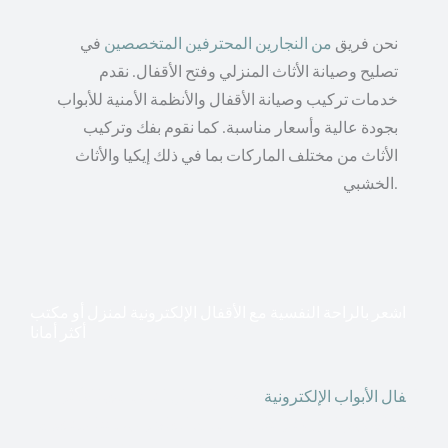
نحن فريق
من النجارين المحترفين المتخصصين
في
تصليح وصيانة الأثاث المنزلي وفتح الأقفال. نقدم
خدمات تركيب وصيانة الأقفال والأنظمة الأمنية للأبواب
بجودة عالية وأسعار مناسبة. كما نقوم بفك وتركيب
الأثاث من مختلف الماركات بما في ذلك إيكيا والأثاث
الخشبي.
اشعر بالراحة النفسية مع الأقفال الإلكترونية لمنزل أو مكتب
أكثر أمانا
أق
فال الأبواب الإلكترونية
قطعت أشكال التكنولوجيا الأكثر
تقدماً طريقها إلى منازلنا. في الوقت الحاضر ، يمكننا استخدام