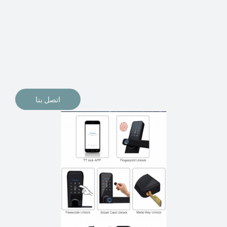
الإلكترونيات لقفل أبوابنا وتأمين منازلنا. يمكن الآن تثبيت
أقفال الأبواب الإلكترونية وأنظمة دخول بدون مفتاح في
منازلنا. ربما كنت تفكر في الحصول على هذه الأنواع من
الأقفال لتحل محل الأنواع التقليدية الموجودة في المنزل أو في
المكاتب التجارية.
اتصل بنا