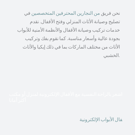
نحن فريق
من النجارين المحترفين المتخصصين
في
تصليح وصيانة الأثاث المنزلي وفتح الأقفال. نقدم
خدمات تركيب وصيانة الأقفال والأنظمة الأمنية للأبواب
بجودة عالية وأسعار مناسبة. كما نقوم بفك وتركيب
الأثاث من مختلف الماركات بما في ذلك إيكيا والأثاث
الخشبي.
اشعر بالراحة النفسية مع الأقفال الإلكترونية لمنزل أو مكتب
أكثر أمانا
أق
فال الأبواب الإلكترونية
قطعت أشكال التكنولوجيا الأكثر
تقدماً طريقها إلى منازلنا. في الوقت الحاضر ، يمكننا استخدام