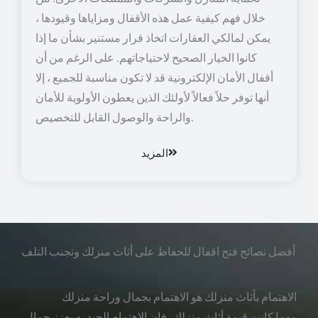
خلال فهم كيفية عمل هذه الأقفال ومزاياها وقيودها ،
يمكن لمالكي العقارات اتخاذ قرار مستنير بشأن ما إذا
كانوا الخيار الصحيح لاحتياجاتهم. على الرغم من أن
أقفال الأمان الإلكترونية قد لا تكون مناسبة للجميع ، إلا
أنها توفر حلاً فعالاً لأولئك الذين يعطون الأولوية للأمان
والراحة والوصول القابل للتخصيص.
المزيد
أفضل نصائح فتح اقفال للحفاظ على أثاث منزلك وتجنب التلف
الاهتمام بأثاث منزلك هو الاهتمام بجمال وراحة منزلك
مهما كانت قيمة أثاث منزلك، فإن الاهتمام الجيد به يعزز جمال