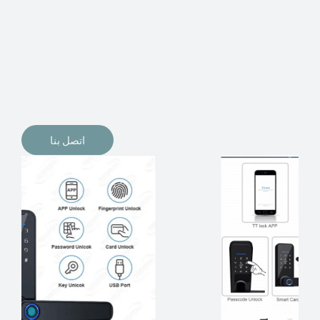
الإلكترونيات لقفل أبوابنا وتأمين منازلنا. يمكن الآن تثبيت
أقفال الأبواب الإلكترونية وأنظمة دخول بدون مفتاح في
منازلنا. ربما كنت تفكر في الحصول على هذه الأنواع من
الأقفال لتحل محل الأنواع التقليدية الموجودة في المنزل أو في
المكاتب التجارية.
اتصل بنا