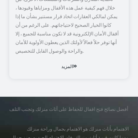
خلال فهم كيفية عمل هذه الأقفال ومزاياها وقيودها ،
يمكن لمالكي العقارات اتخاذ قرار مستنير بشأن ما إذا
كانوا الخيار الصحيح لاحتياجاتهم. على الرغم من أن
أقفال الأمان الإلكترونية قد لا تكون مناسبة للجميع ، إلا
أنها توفر حلاً فعالاً لأولئك الذين يعطون الأولوية للأمان
والراحة والوصول القابل للتخصيص.
المزيد
أفضل نصائح فتح اقفال للحفاظ على أثاث منزلك وتجنب التلف
الاهتمام بأثاث منزلك هو الاهتمام بجمال وراحة منزلك
مهما كانت قيمة أثاث منزلك، فإن الاهتمام الجيد به يعزز جمال