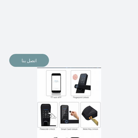
الإلكترونيات لقفل أبوابنا وتأمين منازلنا. يمكن الآن تثبيت
أقفال الأبواب الإلكترونية وأنظمة دخول بدون مفتاح في
منازلنا. ربما كنت تفكر في الحصول على هذه الأنواع من
الأقفال لتحل محل الأنواع التقليدية الموجودة في المنزل أو في
المكاتب التجارية.
اتصل بنا