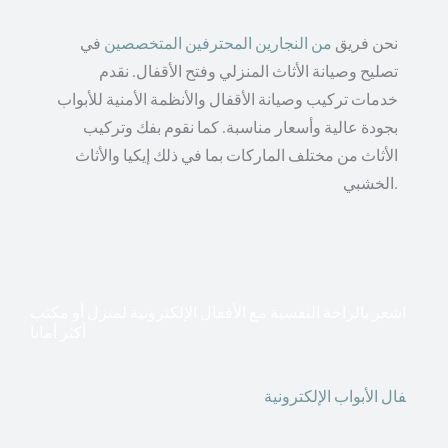
نحن فريق
من النجارين المحترفين المتخصصين
في
تصليح وصيانة الأثاث المنزلي وفتح الأقفال. نقدم
خدمات تركيب وصيانة الأقفال والأنظمة الأمنية للأبواب
بجودة عالية وأسعار مناسبة. كما نقوم بفك وتركيب
الأثاث من مختلف الماركات بما في ذلك إيكيا والأثاث
الخشبي.
اشعر بالراحة النفسية مع الأقفال الإلكترونية لمنزل أو مكتب
أكثر أمانا
أق
فال الأبواب الإلكترونية
قطعت أشكال التكنولوجيا الأكثر
تقدماً طريقها إلى منازلنا. في الوقت الحاضر ، يمكننا استخدام