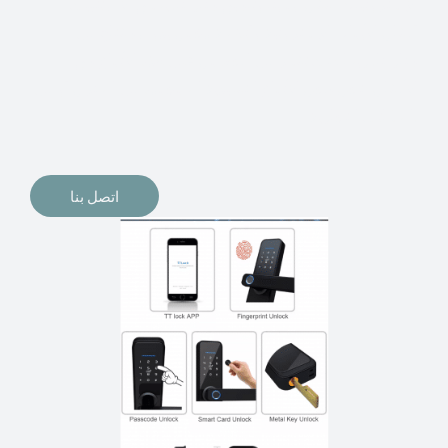
الإلكترونيات لقفل أبوابنا وتأمين منازلنا. يمكن الآن تثبيت
أقفال الأبواب الإلكترونية وأنظمة دخول بدون مفتاح في
منازلنا. ربما كنت تفكر في الحصول على هذه الأنواع من
الأقفال لتحل محل الأنواع التقليدية الموجودة في المنزل أو في
المكاتب التجارية.
اتصل بنا