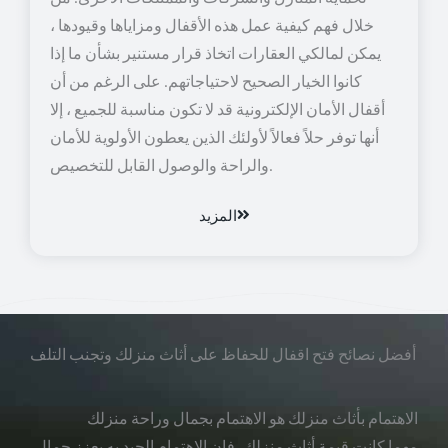
خلال فهم كيفية عمل هذه الأقفال ومزاياها وقيودها ،
يمكن لمالكي العقارات اتخاذ قرار مستنير بشأن ما إذا
كانوا الخيار الصحيح لاحتياجاتهم. على الرغم من أن
أقفال الأمان الإلكترونية قد لا تكون مناسبة للجميع ، إلا
أنها توفر حلاً فعالاً لأولئك الذين يعطون الأولوية للأمان
والراحة والوصول القابل للتخصيص.
المزيد
أفضل نصائح فتح اقفال للحفاظ على أثاث منزلك وتجنب التلف
الاهتمام بأثاث منزلك هو الاهتمام بجمال وراحة منزلك
مهما كانت قيمة أثاث منزلك، فإن الاهتمام الجيد به يعزز جمال