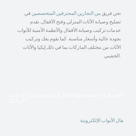
نحن فريق
من النجارين المحترفين المتخصصين
في
تصليح وصيانة الأثاث المنزلي وفتح الأقفال. نقدم
خدمات تركيب وصيانة الأقفال والأنظمة الأمنية للأبواب
بجودة عالية وأسعار مناسبة. كما نقوم بفك وتركيب
الأثاث من مختلف الماركات بما في ذلك إيكيا والأثاث
الخشبي.
اشعر بالراحة النفسية مع الأقفال الإلكترونية لمنزل أو مكتب
أكثر أمانا
أق
فال الأبواب الإلكترونية
قطعت أشكال التكنولوجيا الأكثر
تقدماً طريقها إلى منازلنا. في الوقت الحاضر ، يمكننا استخدام