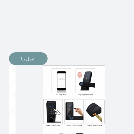
الإلكترونيات لقفل أبوابنا وتأمين منازلنا. يمكن الآن تثبيت
أقفال الأبواب الإلكترونية وأنظمة دخول بدون مفتاح في
منازلنا. ربما كنت تفكر في الحصول على هذه الأنواع من
الأقفال لتحل محل الأنواع التقليدية الموجودة في المنزل أو في
المكاتب التجارية.
اتصل بنا