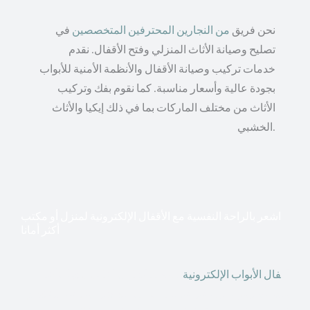
نحن فريق
من النجارين المحترفين المتخصصين
في
تصليح وصيانة الأثاث المنزلي وفتح الأقفال. نقدم
خدمات تركيب وصيانة الأقفال والأنظمة الأمنية للأبواب
بجودة عالية وأسعار مناسبة. كما نقوم بفك وتركيب
الأثاث من مختلف الماركات بما في ذلك إيكيا والأثاث
الخشبي.
اشعر بالراحة النفسية مع الأقفال الإلكترونية لمنزل أو مكتب
أكثر أمانا
أق
فال الأبواب الإلكترونية
قطعت أشكال التكنولوجيا الأكثر
تقدماً طريقها إلى منازلنا. في الوقت الحاضر ، يمكننا استخدام