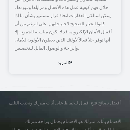
خلال فهم كيفية عمل هذه الأقفال ومزاياها وقيودها ،
يمكن لمالكي العقارات اتخاذ قرار مستنير بشأن ما إذا
كانوا الخيار الصحيح لاحتياجاتهم. على الرغم من أن
أقفال الأمان الإلكترونية قد لا تكون مناسبة للجميع ، إلا
أنها توفر حلاً فعالاً لأولئك الذين يعطون الأولوية للأمان
والراحة والوصول القابل للتخصيص.
المزيد
أفضل نصائح فتح اقفال للحفاظ على أثاث منزلك وتجنب التلف
الاهتمام بأثاث منزلك هو الاهتمام بجمال وراحة منزلك
مهما كانت قيمة أثاث منزلك، فإن الاهتمام الجيد به يعزز جمال