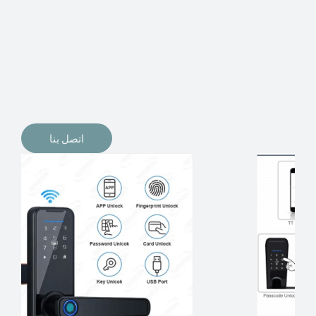
الإلكترونيات لقفل أبوابنا وتأمين منازلنا. يمكن الآن تثبيت
أقفال الأبواب الإلكترونية وأنظمة دخول بدون مفتاح في
منازلنا. ربما كنت تفكر في الحصول على هذه الأنواع من
الأقفال لتحل محل الأنواع التقليدية الموجودة في المنزل أو في
المكاتب التجارية.
اتصل بنا