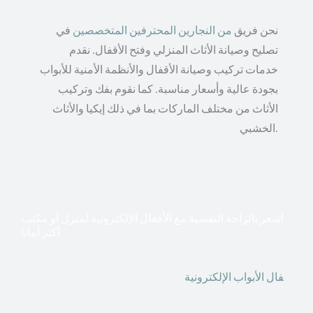
نحن فريق
من النجارين المحترفين المتخصصين
في
تصليح وصيانة الأثاث المنزلي وفتح الأقفال. نقدم
خدمات تركيب وصيانة الأقفال والأنظمة الأمنية للأبواب
بجودة عالية وأسعار مناسبة. كما نقوم بفك وتركيب
الأثاث من مختلف الماركات بما في ذلك إيكيا والأثاث
الخشبي.
اشعر بالراحة النفسية مع الأقفال الإلكترونية لمنزل أو مكتب
أكثر أمانا
أق
فال الأبواب الإلكترونية
قطعت أشكال التكنولوجيا الأكثر
تقدماً طريقها إلى منازلنا. في الوقت الحاضر ، يمكننا استخدام