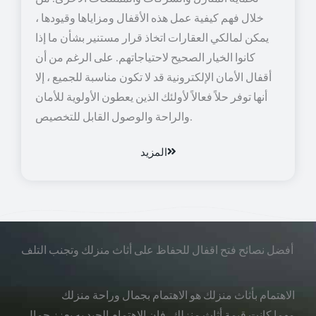
خلال فهم كيفية عمل هذه الأقفال ومزاياها وقيودها ،
يمكن لمالكي العقارات اتخاذ قرار مستنير بشأن ما إذا
كانوا الخيار الصحيح لاحتياجاتهم. على الرغم من أن
أقفال الأمان الإلكترونية قد لا تكون مناسبة للجميع ، إلا
أنها توفر حلاً فعالاً لأولئك الذين يعطون الأولوية للأمان
والراحة والوصول القابل للتخصيص.
المزيد
أفضل نصائح فتح اقفال للحفاظ على أثاث منزلك وتجنب التلف
الاهتمام بأثاث منزلك هو الاهتمام بجمال وراحة منزلك
مهما كانت قيمة أثاث منزلك، فإن الاهتمام الجيد به يعزز جمال