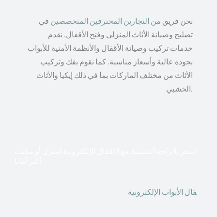
نحن فريق
من النجارين المحترفين المتخصصين
في
تصليح وصيانة الأثاث المنزلي وفتح الأقفال. نقدم
خدمات تركيب وصيانة الأقفال والأنظمة الأمنية للأبواب
بجودة عالية وأسعار مناسبة. كما نقوم بفك وتركيب
الأثاث من مختلف الماركات بما في ذلك إيكيا والأثاث
الخشبي.
اشعر بالراحة النفسية مع الأقفال الإلكترونية لمنزل أو مكتب
أكثر أمانا
أق
فال الأبواب الإلكترونية
قطعت أشكال التكنولوجيا الأكثر
تقدماً طريقها إلى منازلنا. في الوقت الحاضر ، يمكننا استخدام