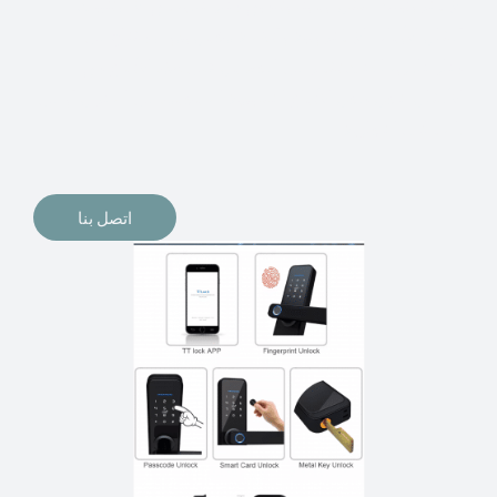
الإلكترونيات لقفل أبوابنا وتأمين منازلنا. يمكن الآن تثبيت
أقفال الأبواب الإلكترونية وأنظمة دخول بدون مفتاح في
منازلنا. ربما كنت تفكر في الحصول على هذه الأنواع من
الأقفال لتحل محل الأنواع التقليدية الموجودة في المنزل أو في
المكاتب التجارية.
اتصل بنا