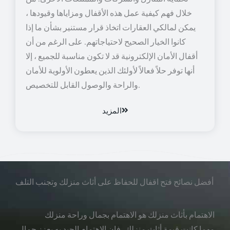
خلال فهم كيفية عمل هذه الأقفال ومزاياها وقيودها ،
يمكن لمالكي العقارات اتخاذ قرار مستنير بشأن ما إذا
كانوا الخيار الصحيح لاحتياجاتهم. على الرغم من أن
أقفال الأمان الإلكترونية قد لا تكون مناسبة للجميع ، إلا
أنها توفر حلاً فعالاً لأولئك الذين يعطون الأولوية للأمان
والراحة والوصول القابل للتخصيص.
المزيد
أفضل نصائح فتح اقفال للحفاظ على أثاث منزلك وتجنب التلف
الاهتمام بأثاث منزلك هو الاهتمام بجمال وراحة منزلك
مهما كانت قيمة أثاث منزلك، فإن الاهتمام الجيد به يعزز جمال