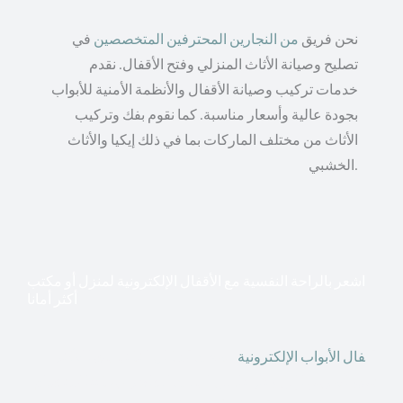
نحن فريق
من النجارين المحترفين المتخصصين
في
تصليح وصيانة الأثاث المنزلي وفتح الأقفال. نقدم
خدمات تركيب وصيانة الأقفال والأنظمة الأمنية للأبواب
بجودة عالية وأسعار مناسبة. كما نقوم بفك وتركيب
الأثاث من مختلف الماركات بما في ذلك إيكيا والأثاث
الخشبي.
اشعر بالراحة النفسية مع الأقفال الإلكترونية لمنزل أو مكتب
أكثر أمانا
أق
فال الأبواب الإلكترونية
قطعت أشكال التكنولوجيا الأكثر
تقدماً طريقها إلى منازلنا. في الوقت الحاضر ، يمكننا استخدام