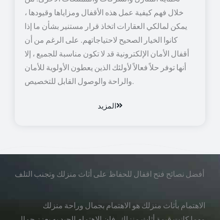
خلال فهم كيفية عمل هذه الأقفال ومزاياها وقيودها ،
يمكن لمالكي العقارات اتخاذ قرار مستنير بشأن ما إذا
كانوا الخيار الصحيح لاحتياجاتهم. على الرغم من أن
أقفال الأمان الإلكترونية قد لا تكون مناسبة للجميع ، إلا
أنها توفر حلاً فعالاً لأولئك الذين يعطون الأولوية للأمان
والراحة والوصول القابل للتخصيص.
المزيد
أفضل نصائح فتح اقفال للحفاظ على أثاث منزلك وتجنب التلف
الاهتمام بأثاث منزلك هو الاهتمام بجمال وراحة منزلك
مهما كانت قيمة أثاث منزلك، فإن الاهتمام الجيد به يعزز جمال