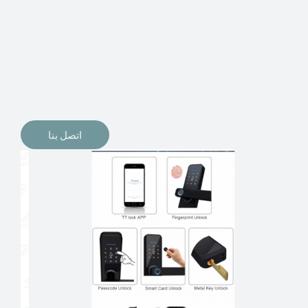
الإلكترونيات لقفل أبوابنا وتأمين منازلنا. يمكن الآن تثبيت
أقفال الأبواب الإلكترونية وأنظمة دخول بدون مفتاح في
منازلنا. ربما كنت تفكر في الحصول على هذه الأنواع من
الأقفال لتحل محل الأنواع التقليدية الموجودة في المنزل أو في
المكاتب التجارية.
اتصل بنا