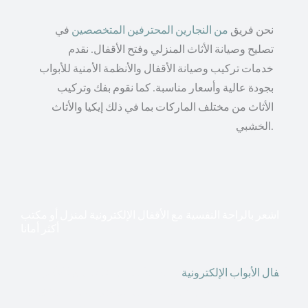
نحن فريق
من النجارين المحترفين المتخصصين
في
تصليح وصيانة الأثاث المنزلي وفتح الأقفال. نقدم
خدمات تركيب وصيانة الأقفال والأنظمة الأمنية للأبواب
بجودة عالية وأسعار مناسبة. كما نقوم بفك وتركيب
الأثاث من مختلف الماركات بما في ذلك إيكيا والأثاث
الخشبي.
اشعر بالراحة النفسية مع الأقفال الإلكترونية لمنزل أو مكتب
أكثر أمانا
أق
فال الأبواب الإلكترونية
قطعت أشكال التكنولوجيا الأكثر
تقدماً طريقها إلى منازلنا. في الوقت الحاضر ، يمكننا استخدام