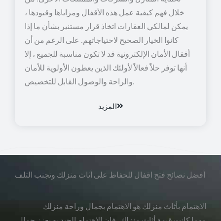
خلال فهم كيفية عمل هذه الأقفال ومزاياها وقيودها ،
يمكن لمالكي العقارات اتخاذ قرار مستنير بشأن ما إذا
كانوا الخيار الصحيح لاحتياجاتهم. على الرغم من أن
أقفال الأمان الإلكترونية قد لا تكون مناسبة للجميع ، إلا
أنها توفر حلاً فعالاً لأولئك الذين يعطون الأولوية للأمان
والراحة والوصول القابل للتخصيص.
المزيد
أفضل نصائح فتح اقفال للحفاظ على أثاث منزلك وتجنب التلف
الاهتمام بأثاث منزلك هو الاهتمام بجمال وراحة منزلك
مهما كانت قيمة أثاث منزلك، فإن الاهتمام الجيد به يعزز جمال