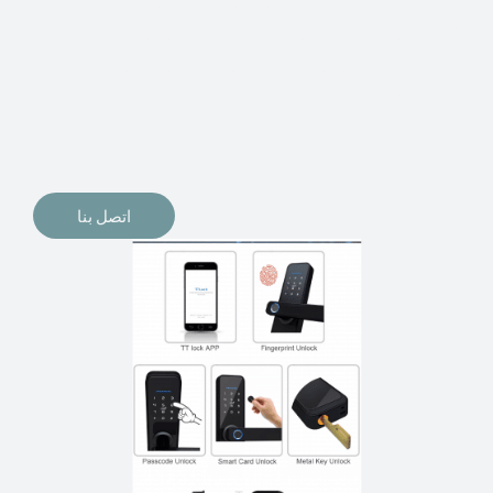
الإلكترونيات لقفل أبوابنا وتأمين منازلنا. يمكن الآن تثبيت
أقفال الأبواب الإلكترونية وأنظمة دخول بدون مفتاح في
منازلنا. ربما كنت تفكر في الحصول على هذه الأنواع من
الأقفال لتحل محل الأنواع التقليدية الموجودة في المنزل أو في
المكاتب التجارية.
اتصل بنا