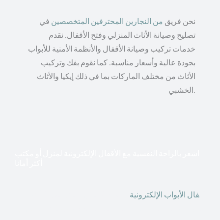
نحن فريق
من النجارين المحترفين المتخصصين
في
تصليح وصيانة الأثاث المنزلي وفتح الأقفال. نقدم
خدمات تركيب وصيانة الأقفال والأنظمة الأمنية للأبواب
بجودة عالية وأسعار مناسبة. كما نقوم بفك وتركيب
الأثاث من مختلف الماركات بما في ذلك إيكيا والأثاث
الخشبي.
اشعر بالراحة النفسية مع الأقفال الإلكترونية لمنزل أو مكتب
أكثر أمانا
أق
فال الأبواب الإلكترونية
قطعت أشكال التكنولوجيا الأكثر
تقدماً طريقها إلى منازلنا. في الوقت الحاضر ، يمكننا استخدام