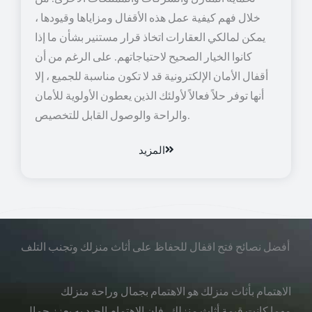
خلال فهم كيفية عمل هذه الأقفال ومزاياها وقيودها ،
يمكن لمالكي العقارات اتخاذ قرار مستنير بشأن ما إذا
كانوا الخيار الصحيح لاحتياجاتهم. على الرغم من أن
أقفال الأمان الإلكترونية قد لا تكون مناسبة للجميع ، إلا
أنها توفر حلاً فعالاً لأولئك الذين يعطون الأولوية للأمان
والراحة والوصول القابل للتخصيص.
المزيد
أفضل نصائح فتح اقفال للحفاظ على أثاث منزلك وتجنب التلف
الاهتمام بأثاث منزلك هو الاهتمام بجمال وراحة منزلك
مهما كانت قيمة أثاث منزلك، فإن الاهتمام الجيد به يعزز جمال