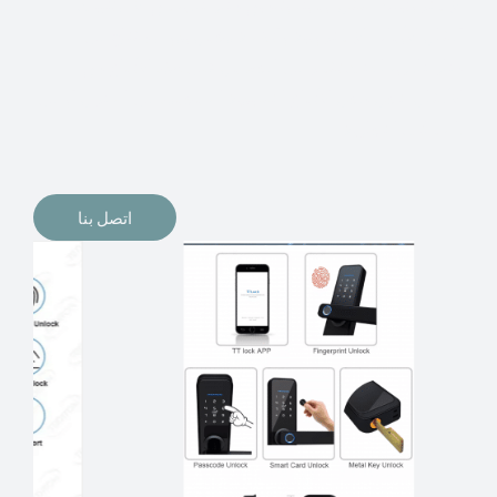
الإلكترونيات لقفل أبوابنا وتأمين منازلنا. يمكن الآن تثبيت
أقفال الأبواب الإلكترونية وأنظمة دخول بدون مفتاح في
منازلنا. ربما كنت تفكر في الحصول على هذه الأنواع من
الأقفال لتحل محل الأنواع التقليدية الموجودة في المنزل أو في
المكاتب التجارية.
اتصل بنا