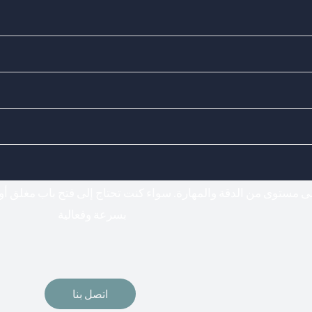
Doors Locks - اختيارك المناسب لفتح وتركيب جميع أنواع الأقفال
فتح اقفال
لى مستوى من الدقة والمهارة. سواء كنت تحتاج إلى فتح باب مغلق أو
بسرعة وفعالية
اتصل بنا