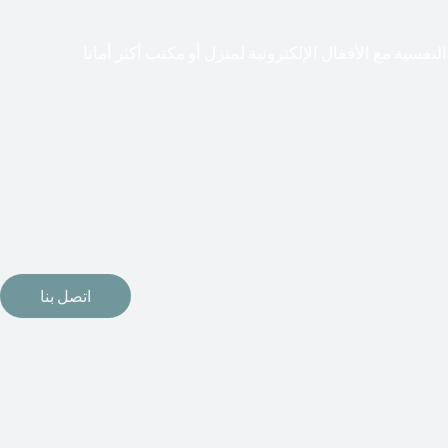
لنفسية مع الأقفال الإلكترونية لمنزل أو مكتب أكثر أمانا
طعت أشكال التكنولوجيا الأكثر تقدماً طريقها إلى منازلنا. في الوقت
إلكترونيات لقفل أبوابنا وتأمين منازلنا. يمكن الآن تثبيت أقفال
مة دخول بدون مفتاح في منازلنا. ربما كنت تفكر في الحصول على هذه
اتصل بنا