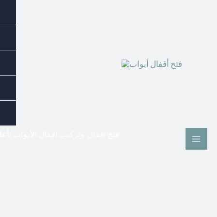
فتح اقفال وتركيب اقفال الأبواب بأع