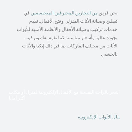
نحن فريق
من النجارين المحترفين المتخصصين
في
تصليح وصيانة الأثاث المنزلي وفتح الأقفال. نقدم
خدمات تركيب وصيانة الأقفال والأنظمة الأمنية للأبواب
بجودة عالية وأسعار مناسبة. كما نقوم بفك وتركيب
الأثاث من مختلف الماركات بما في ذلك إيكيا والأثاث
الخشبي.
اشعر بالراحة النفسية مع الأقفال الإلكترونية لمنزل أو مكتب
أكثر أمانا
أق
فال الأبواب الإلكترونية
قطعت أشكال التكنولوجيا الأكثر
تقدماً طريقها إلى منازلنا. في الوقت الحاضر ، يمكننا استخدام