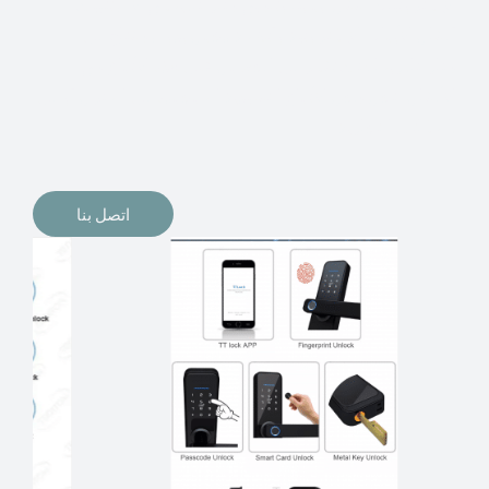
الإلكترونيات لقفل أبوابنا وتأمين منازلنا. يمكن الآن تثبيت
أقفال الأبواب الإلكترونية وأنظمة دخول بدون مفتاح في
منازلنا. ربما كنت تفكر في الحصول على هذه الأنواع من
الأقفال لتحل محل الأنواع التقليدية الموجودة في المنزل أو في
المكاتب التجارية.
اتصل بنا