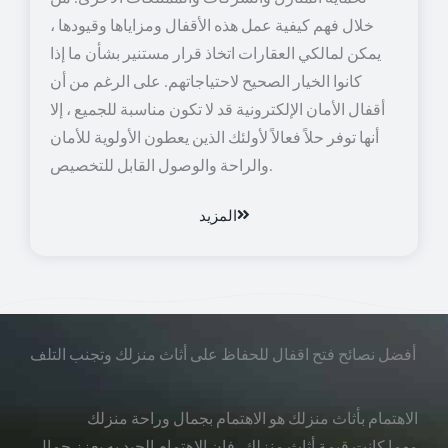
خلال فهم كيفية عمل هذه الأقفال ومزاياها وقيودها ،
يمكن لمالكي العقارات اتخاذ قرار مستنير بشأن ما إذا
كانوا الخيار الصحيح لاحتياجاتهم. على الرغم من أن
أقفال الأمان الإلكترونية قد لا تكون مناسبة للجميع ، إلا
أنها توفر حلاً فعالاً لأولئك الذين يعطون الأولوية للأمان
والراحة والوصول القابل للتخصيص.
المزيد
أفضل نصائح فتح اقفال للحفاظ على أثاث منزلك وتجنب التلف
الاهتمام بأثاث منزلك هو الاهتمام بجمال وراحة منزلك
مهما كانت قيمة أثاث منزلك، فإن الاهتمام الجيد به يعزز جمال