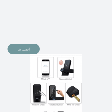
الإلكترونيات لقفل أبوابنا وتأمين منازلنا. يمكن الآن تثبيت
أقفال الأبواب الإلكترونية وأنظمة دخول بدون مفتاح في
منازلنا. ربما كنت تفكر في الحصول على هذه الأنواع من
الأقفال لتحل محل الأنواع التقليدية الموجودة في المنزل أو في
المكاتب التجارية.
اتصل بنا