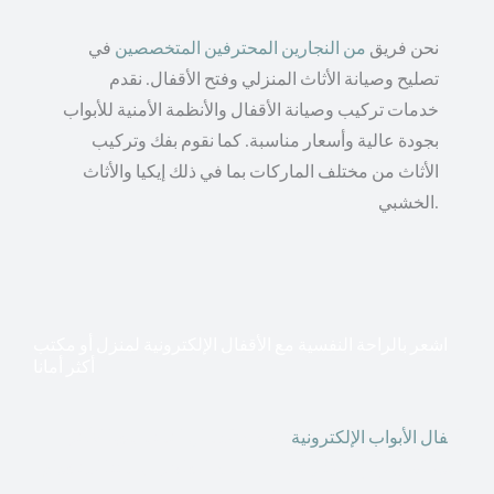
نحن فريق
من النجارين المحترفين المتخصصين
في
تصليح وصيانة الأثاث المنزلي وفتح الأقفال. نقدم
خدمات تركيب وصيانة الأقفال والأنظمة الأمنية للأبواب
بجودة عالية وأسعار مناسبة. كما نقوم بفك وتركيب
الأثاث من مختلف الماركات بما في ذلك إيكيا والأثاث
الخشبي.
اشعر بالراحة النفسية مع الأقفال الإلكترونية لمنزل أو مكتب
أكثر أمانا
أق
فال الأبواب الإلكترونية
قطعت أشكال التكنولوجيا الأكثر
تقدماً طريقها إلى منازلنا. في الوقت الحاضر ، يمكننا استخدام