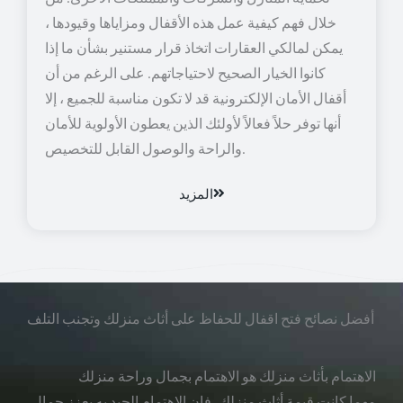
خلال فهم كيفية عمل هذه الأقفال ومزاياها وقيودها ،
يمكن لمالكي العقارات اتخاذ قرار مستنير بشأن ما إذا
كانوا الخيار الصحيح لاحتياجاتهم. على الرغم من أن
أقفال الأمان الإلكترونية قد لا تكون مناسبة للجميع ، إلا
أنها توفر حلاً فعالاً لأولئك الذين يعطون الأولوية للأمان
والراحة والوصول القابل للتخصيص.
المزيد
أفضل نصائح فتح اقفال للحفاظ على أثاث منزلك وتجنب التلف
الاهتمام بأثاث منزلك هو الاهتمام بجمال وراحة منزلك
مهما كانت قيمة أثاث منزلك، فإن الاهتمام الجيد به يعزز جمال