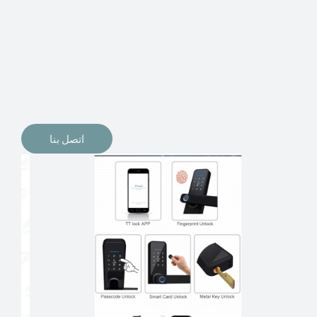
الإلكترونيات لقفل أبوابنا وتأمين منازلنا. يمكن الآن تثبيت
أقفال الأبواب الإلكترونية وأنظمة دخول بدون مفتاح في
منازلنا. ربما كنت تفكر في الحصول على هذه الأنواع من
الأقفال لتحل محل الأنواع التقليدية الموجودة في المنزل أو في
المكاتب التجارية.
اتصل بنا