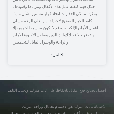
خلال فهم كيفية عمل هذه الأقفال ومزاياها وقيودها ،
يمكن لمالكي العقارات اتخاذ قرار مستنير بشأن ما إذا
كانوا الخيار الصحيح لاحتياجاتهم. على الرغم من أن
أقفال الأمان الإلكترونية قد لا تكون مناسبة للجميع ، إلا
أنها توفر حلاً فعالاً لأولئك الذين يعطون الأولوية للأمان
والراحة والوصول القابل للتخصيص.
المزيد
أفضل نصائح فتح اقفال للحفاظ على أثاث منزلك وتجنب التلف
الاهتمام بأثاث منزلك هو الاهتمام بجمال وراحة منزلك
مهما كانت قيمة أثاث منزلك، فإن الاهتمام الجيد به يعزز جمال