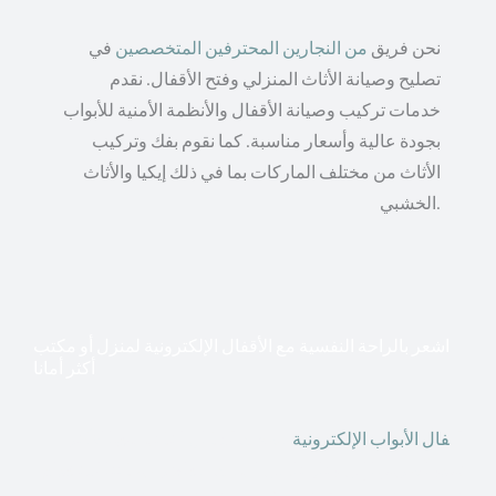
نحن فريق
من النجارين المحترفين المتخصصين
في
تصليح وصيانة الأثاث المنزلي وفتح الأقفال. نقدم
خدمات تركيب وصيانة الأقفال والأنظمة الأمنية للأبواب
بجودة عالية وأسعار مناسبة. كما نقوم بفك وتركيب
الأثاث من مختلف الماركات بما في ذلك إيكيا والأثاث
الخشبي.
اشعر بالراحة النفسية مع الأقفال الإلكترونية لمنزل أو مكتب
أكثر أمانا
أق
فال الأبواب الإلكترونية
قطعت أشكال التكنولوجيا الأكثر
تقدماً طريقها إلى منازلنا. في الوقت الحاضر ، يمكننا استخدام