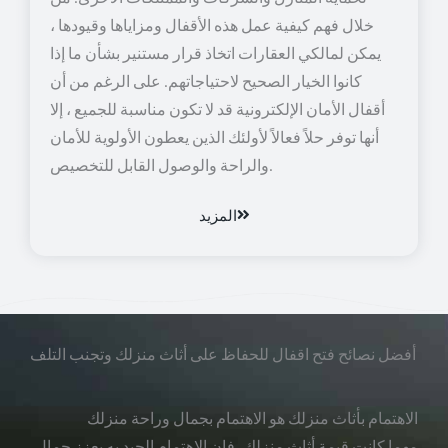
خلال فهم كيفية عمل هذه الأقفال ومزاياها وقيودها ،
يمكن لمالكي العقارات اتخاذ قرار مستنير بشأن ما إذا
كانوا الخيار الصحيح لاحتياجاتهم. على الرغم من أن
أقفال الأمان الإلكترونية قد لا تكون مناسبة للجميع ، إلا
أنها توفر حلاً فعالاً لأولئك الذين يعطون الأولوية للأمان
والراحة والوصول القابل للتخصيص.
المزيد
أفضل نصائح فتح اقفال للحفاظ على أثاث منزلك وتجنب التلف
الاهتمام بأثاث منزلك هو الاهتمام بجمال وراحة منزلك
مهما كانت قيمة أثاث منزلك، فإن الاهتمام الجيد به يعزز جمال