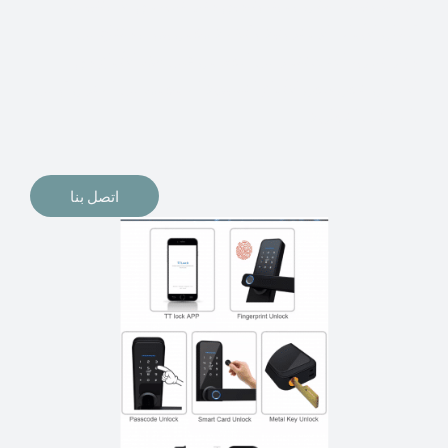
الإلكترونيات لقفل أبوابنا وتأمين منازلنا. يمكن الآن تثبيت
أقفال الأبواب الإلكترونية وأنظمة دخول بدون مفتاح في
منازلنا. ربما كنت تفكر في الحصول على هذه الأنواع من
الأقفال لتحل محل الأنواع التقليدية الموجودة في المنزل أو في
المكاتب التجارية.
اتصل بنا