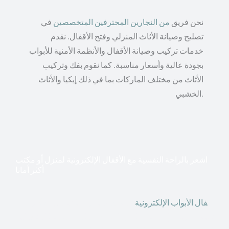
نحن فريق
من النجارين المحترفين المتخصصين
في
تصليح وصيانة الأثاث المنزلي وفتح الأقفال. نقدم
خدمات تركيب وصيانة الأقفال والأنظمة الأمنية للأبواب
بجودة عالية وأسعار مناسبة. كما نقوم بفك وتركيب
الأثاث من مختلف الماركات بما في ذلك إيكيا والأثاث
الخشبي.
اشعر بالراحة النفسية مع الأقفال الإلكترونية لمنزل أو مكتب
أكثر أمانا
أق
فال الأبواب الإلكترونية
قطعت أشكال التكنولوجيا الأكثر
تقدماً طريقها إلى منازلنا. في الوقت الحاضر ، يمكننا استخدام