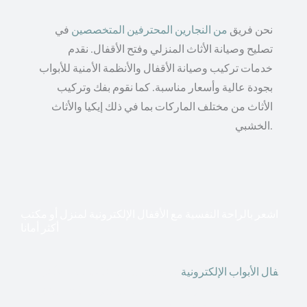
نحن فريق
من النجارين المحترفين المتخصصين
في
تصليح وصيانة الأثاث المنزلي وفتح الأقفال. نقدم
خدمات تركيب وصيانة الأقفال والأنظمة الأمنية للأبواب
بجودة عالية وأسعار مناسبة. كما نقوم بفك وتركيب
الأثاث من مختلف الماركات بما في ذلك إيكيا والأثاث
الخشبي.
اشعر بالراحة النفسية مع الأقفال الإلكترونية لمنزل أو مكتب
أكثر أمانا
أق
فال الأبواب الإلكترونية
قطعت أشكال التكنولوجيا الأكثر
تقدماً طريقها إلى منازلنا. في الوقت الحاضر ، يمكننا استخدام