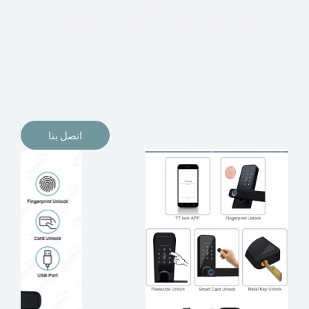
الإلكترونيات لقفل أبوابنا وتأمين منازلنا. يمكن الآن تثبيت
أقفال الأبواب الإلكترونية وأنظمة دخول بدون مفتاح في
منازلنا. ربما كنت تفكر في الحصول على هذه الأنواع من
الأقفال لتحل محل الأنواع التقليدية الموجودة في المنزل أو في
المكاتب التجارية.
اتصل بنا