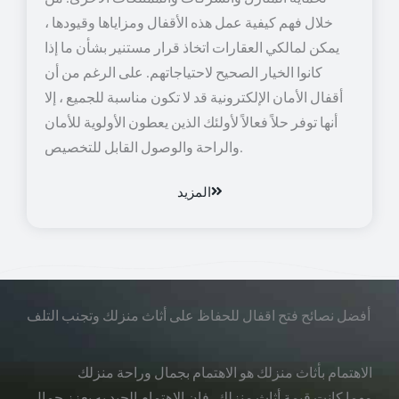
خلال فهم كيفية عمل هذه الأقفال ومزاياها وقيودها ،
يمكن لمالكي العقارات اتخاذ قرار مستنير بشأن ما إذا
كانوا الخيار الصحيح لاحتياجاتهم. على الرغم من أن
أقفال الأمان الإلكترونية قد لا تكون مناسبة للجميع ، إلا
أنها توفر حلاً فعالاً لأولئك الذين يعطون الأولوية للأمان
والراحة والوصول القابل للتخصيص.
المزيد
أفضل نصائح فتح اقفال للحفاظ على أثاث منزلك وتجنب التلف
الاهتمام بأثاث منزلك هو الاهتمام بجمال وراحة منزلك
مهما كانت قيمة أثاث منزلك، فإن الاهتمام الجيد به يعزز جمال