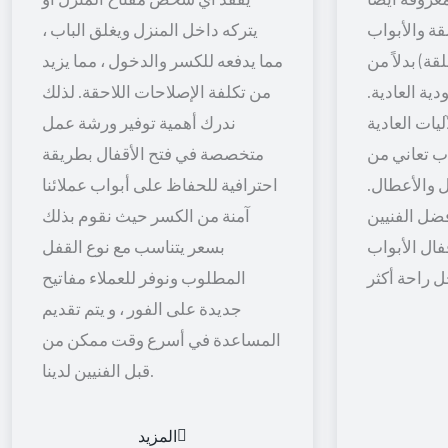
قة والأبواب
يتركه داخل المنزل ويغلق الباب ،
قة) بدلاً من
مما يدفعه للكسر والدخول ، مما يزيد
ية العادية.
من تكلفة الإصلاحات اللاحقة. لذلك
يات العادية
ندرك أهمية توفير ورشة عمل
اب تعاني من
متخصصة في فتح الأقفال بطريقة
 والأعطال.
احترافية للحفاظ على أبواب عملائنا
ضل الفنيين
آمنة من الكسر حيث نقوم بذلك
فال الأبواب
بسعر يتناسب مع نوع القفل
المطلوب ونوفر للعملاء مفاتيح
جديدة على الفور ، و يتم تقديم
المساعدة في أسرع وقت ممكن من
قبل الفنيين لدينا.
المزيد