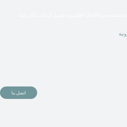
ة النفسية مع الأقفال الإلكترونية لمنزل أو مكتب أكثر أمانا
ونية
قطعت أشكال التكنولوجيا الأكثر تقدماً طريقها إلى منازلنا. في
 استخدام الإلكترونيات لقفل أبوابنا وتأمين منازلنا. يمكن الآن تثبيت
رونية وأنظمة دخول بدون مفتاح في منازلنا. ربما كنت تفكر في
اع من الأقفال لتحل محل الأنواع التقليدية الموجودة في المنزل أو
اتصل بنا