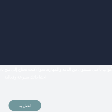
Doors Locks - اختيارك المناسب لفتح وتركيب جميع أنواع الأقف
فتح اقفال
أبواب بأعلى مستوى من الدقة والمهارة. سواء كنت تحتاج إلى فتح ب
احتياجاتك بسرعة وفعالية
اتصل بنا