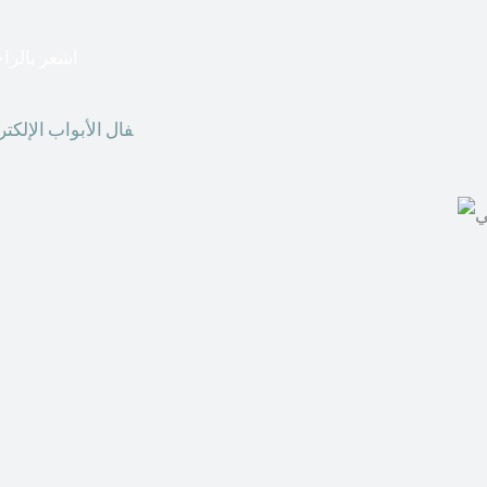
اشعر بالراح
أق
فال الأبواب الإلكتر
الوقت الحاضر ، يمكننا
أقفال الأبواب الإلكت
الحصول على هذه الأنو
في المكاتب التجارية.