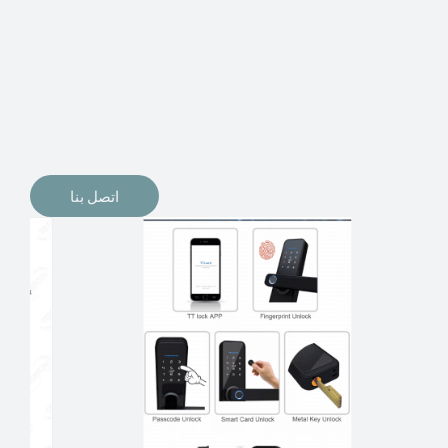
الإلكترونيات لقفل أبوابنا وتأمين منازلنا. يمكن الآن تثبيت
أقفال الأبواب الإلكترونية وأنظمة دخول بدون مفتاح في
منازلنا. ربما كنت تفكر في الحصول على هذه الأنواع من
الأقفال لتحل محل الأنواع التقليدية الموجودة في المنزل أو في
المكاتب التجارية.
اتصل بنا