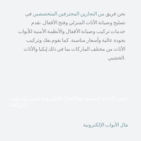
نحن فريق
من النجارين المحترفين المتخصصين
في
تصليح وصيانة الأثاث المنزلي وفتح الأقفال. نقدم
خدمات تركيب وصيانة الأقفال والأنظمة الأمنية للأبواب
بجودة عالية وأسعار مناسبة. كما نقوم بفك وتركيب
الأثاث من مختلف الماركات بما في ذلك إيكيا والأثاث
الخشبي.
اشعر بالراحة النفسية مع الأقفال الإلكترونية لمنزل أو مكتب
أكثر أمانا
أق
فال الأبواب الإلكترونية
قطعت أشكال التكنولوجيا الأكثر
تقدماً طريقها إلى منازلنا. في الوقت الحاضر ، يمكننا استخدام