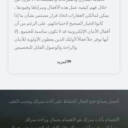
خلال فهم كيفية عمل هذه الأقفال ومزاياها وقيودها ،
يمكن لمالكي العقارات اتخاذ قرار مستنير بشأن ما إذا
كانوا الخيار الصحيح لاحتياجاتهم. على الرغم من أن
أقفال الأمان الإلكترونية قد لا تكون مناسبة للجميع ، إلا
أنها توفر حلاً فعالاً لأولئك الذين يعطون الأولوية للأمان
والراحة والوصول القابل للتخصيص.
المزيد
أفضل نصائح فتح اقفال للحفاظ على أثاث منزلك وتجنب التلف
الاهتمام بأثاث منزلك هو الاهتمام بجمال وراحة منزلك
مهما كانت قيمة أثاث منزلك، فإن الاهتمام الجيد به يعزز جمال