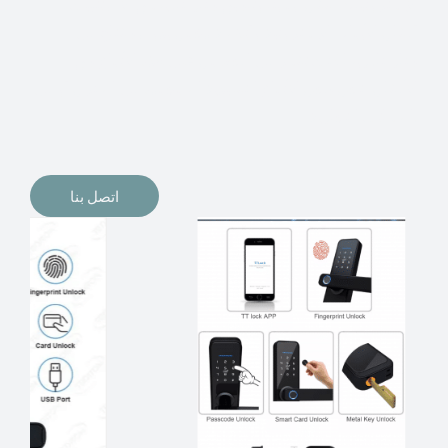
الإلكترونيات لقفل أبوابنا وتأمين منازلنا. يمكن الآن تثبيت
أقفال الأبواب الإلكترونية وأنظمة دخول بدون مفتاح في
منازلنا. ربما كنت تفكر في الحصول على هذه الأنواع من
الأقفال لتحل محل الأنواع التقليدية الموجودة في المنزل أو في
المكاتب التجارية.
اتصل بنا