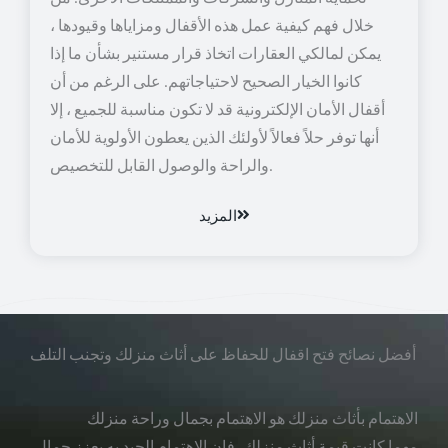
خلال فهم كيفية عمل هذه الأقفال ومزاياها وقيودها ،
يمكن لمالكي العقارات اتخاذ قرار مستنير بشأن ما إذا
كانوا الخيار الصحيح لاحتياجاتهم. على الرغم من أن
أقفال الأمان الإلكترونية قد لا تكون مناسبة للجميع ، إلا
أنها توفر حلاً فعالاً لأولئك الذين يعطون الأولوية للأمان
والراحة والوصول القابل للتخصيص.
المزيد
أفضل نصائح فتح اقفال للحفاظ على أثاث منزلك وتجنب التلف
الاهتمام بأثاث منزلك هو الاهتمام بجمال وراحة منزلك
مهما كانت قيمة أثاث منزلك، فإن الاهتمام الجيد به يعزز جمال