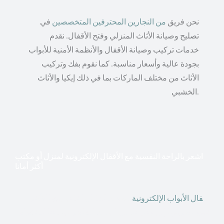
نحن فريق
من النجارين المحترفين المتخصصين
في
تصليح وصيانة الأثاث المنزلي وفتح الأقفال. نقدم
خدمات تركيب وصيانة الأقفال والأنظمة الأمنية للأبواب
بجودة عالية وأسعار مناسبة. كما نقوم بفك وتركيب
الأثاث من مختلف الماركات بما في ذلك إيكيا والأثاث
الخشبي.
اشعر بالراحة النفسية مع الأقفال الإلكترونية لمنزل أو مكتب
أكثر أمانا
أق
فال الأبواب الإلكترونية
قطعت أشكال التكنولوجيا الأكثر
تقدماً طريقها إلى منازلنا. في الوقت الحاضر ، يمكننا استخدام