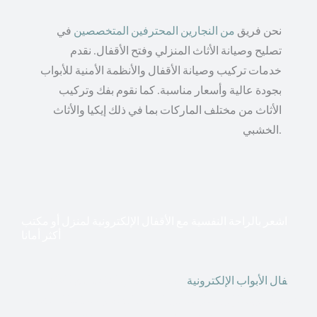
نحن فريق
من النجارين المحترفين المتخصصين
في
تصليح وصيانة الأثاث المنزلي وفتح الأقفال. نقدم
خدمات تركيب وصيانة الأقفال والأنظمة الأمنية للأبواب
بجودة عالية وأسعار مناسبة. كما نقوم بفك وتركيب
الأثاث من مختلف الماركات بما في ذلك إيكيا والأثاث
الخشبي.
اشعر بالراحة النفسية مع الأقفال الإلكترونية لمنزل أو مكتب
أكثر أمانا
أق
فال الأبواب الإلكترونية
قطعت أشكال التكنولوجيا الأكثر
تقدماً طريقها إلى منازلنا. في الوقت الحاضر ، يمكننا استخدام