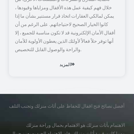
خلال فهم كيفية عمل هذه الأقفال ومزاياها وقيودها ،
يمكن لمالكي العقارات اتخاذ قرار مستنير بشأن ما إذا
كانوا الخيار الصحيح لاحتياجاتهم. على الرغم من أن
أقفال الأمان الإلكترونية قد لا تكون مناسبة للجميع ، إلا
أنها توفر حلاً فعالاً لأولئك الذين يعطون الأولوية للأمان
والراحة والوصول القابل للتخصيص.
المزيد
أفضل نصائح فتح اقفال للحفاظ على أثاث منزلك وتجنب التلف
الاهتمام بأثاث منزلك هو الاهتمام بجمال وراحة منزلك
مهما كانت قيمة أثاث منزلك، فإن الاهتمام الجيد به يعزز جمال