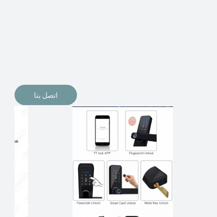
الإلكترونيات لقفل أبوابنا وتأمين منازلنا. يمكن الآن تثبيت
أقفال الأبواب الإلكترونية وأنظمة دخول بدون مفتاح في
منازلنا. ربما كنت تفكر في الحصول على هذه الأنواع من
الأقفال لتحل محل الأنواع التقليدية الموجودة في المنزل أو في
المكاتب التجارية.
اتصل بنا