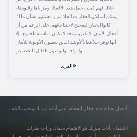
خلال فهم كيفية عمل هذه الأقفال ومزاياها وقيودها ،
يمكن لمالكي العقارات اتخاذ قرار مستنير بشأن ما إذا
كانوا الخيار الصحيح لاحتياجاتهم. على الرغم من أن
أقفال الأمان الإلكترونية قد لا تكون مناسبة للجميع ، إلا
أنها توفر حلاً فعالاً لأولئك الذين يعطون الأولوية للأمان
والراحة والوصول القابل للتخصيص.
المزيد
أفضل نصائح فتح اقفال للحفاظ على أثاث منزلك وتجنب التلف
الاهتمام بأثاث منزلك هو الاهتمام بجمال وراحة منزلك
مهما كانت قيمة أثاث منزلك، فإن الاهتمام الجيد به يعزز جمال