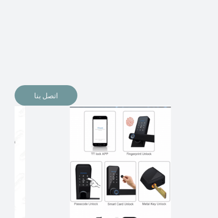
الإلكترونيات لقفل أبوابنا وتأمين منازلنا. يمكن الآن تثبيت
أقفال الأبواب الإلكترونية وأنظمة دخول بدون مفتاح في
منازلنا. ربما كنت تفكر في الحصول على هذه الأنواع من
الأقفال لتحل محل الأنواع التقليدية الموجودة في المنزل أو في
المكاتب التجارية.
اتصل بنا