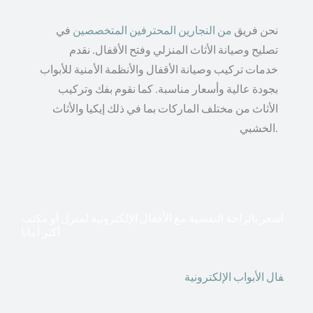
نحن فريق
من النجارين المحترفين المتخصصين
في
تصليح وصيانة الأثاث المنزلي وفتح الأقفال. نقدم
خدمات تركيب وصيانة الأقفال والأنظمة الأمنية للأبواب
بجودة عالية وأسعار مناسبة. كما نقوم بفك وتركيب
الأثاث من مختلف الماركات بما في ذلك إيكيا والأثاث
الخشبي.
اشعر بالراحة النفسية مع الأقفال الإلكترونية لمنزل أو مكتب
أكثر أمانا
أق
فال الأبواب الإلكترونية
قطعت أشكال التكنولوجيا الأكثر
تقدماً طريقها إلى منازلنا. في الوقت الحاضر ، يمكننا استخدام