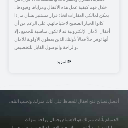
خلال فهم كيفية عمل هذه الأقفال ومزاياها وقيودها ،
يمكن لمالكي العقارات اتخاذ قرار مستنير بشأن ما إذا
كانوا الخيار الصحيح لاحتياجاتهم. على الرغم من أن
أقفال الأمان الإلكترونية قد لا تكون مناسبة للجميع ، إلا
أنها توفر حلاً فعالاً لأولئك الذين يعطون الأولوية للأمان
والراحة والوصول القابل للتخصيص.
المزيد
أفضل نصائح فتح اقفال للحفاظ على أثاث منزلك وتجنب التلف
الاهتمام بأثاث منزلك هو الاهتمام بجمال وراحة منزلك
مهما كانت قيمة أثاث منزلك، فإن الاهتمام الجيد به يعزز جمال