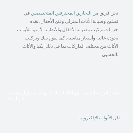
نحن فريق
من النجارين المحترفين المتخصصين
في
تصليح وصيانة الأثاث المنزلي وفتح الأقفال. نقدم
خدمات تركيب وصيانة الأقفال والأنظمة الأمنية للأبواب
بجودة عالية وأسعار مناسبة. كما نقوم بفك وتركيب
الأثاث من مختلف الماركات بما في ذلك إيكيا والأثاث
الخشبي.
اشعر بالراحة النفسية مع الأقفال الإلكترونية لمنزل أو مكتب
أكثر أمانا
أق
فال الأبواب الإلكترونية
قطعت أشكال التكنولوجيا الأكثر
تقدماً طريقها إلى منازلنا. في الوقت الحاضر ، يمكننا استخدام