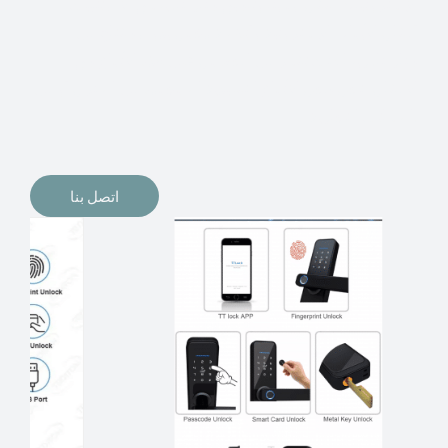
الإلكترونيات لقفل أبوابنا وتأمين منازلنا. يمكن الآن تثبيت
أقفال الأبواب الإلكترونية وأنظمة دخول بدون مفتاح في
منازلنا. ربما كنت تفكر في الحصول على هذه الأنواع من
الأقفال لتحل محل الأنواع التقليدية الموجودة في المنزل أو في
المكاتب التجارية.
اتصل بنا