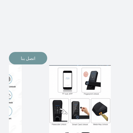
الإلكترونيات لقفل أبوابنا وتأمين منازلنا. يمكن الآن تثبيت
أقفال الأبواب الإلكترونية وأنظمة دخول بدون مفتاح في
منازلنا. ربما كنت تفكر في الحصول على هذه الأنواع من
الأقفال لتحل محل الأنواع التقليدية الموجودة في المنزل أو في
المكاتب التجارية.
اتصل بنا