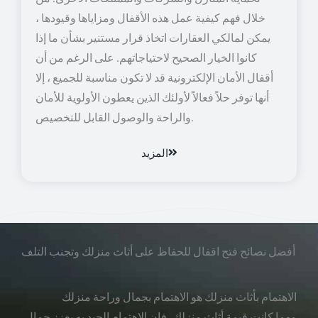
خلال فهم كيفية عمل هذه الأقفال ومزاياها وقيودها ،
يمكن لمالكي العقارات اتخاذ قرار مستنير بشأن ما إذا
كانوا الخيار الصحيح لاحتياجاتهم. على الرغم من أن
أقفال الأمان الإلكترونية قد لا تكون مناسبة للجميع ، إلا
أنها توفر حلاً فعالاً لأولئك الذين يعطون الأولوية للأمان
والراحة والوصول القابل للتخصيص.
المزيد
أفضل نصائح فتح اقفال للحفاظ على أثاث منزلك وتجنب التلف
الاهتمام بأثاث منزلك هو الاهتمام بجمال وراحة منزلك
مهما كانت قيمة أثاث منزلك، فإن الاهتمام الجيد به يعزز جمال