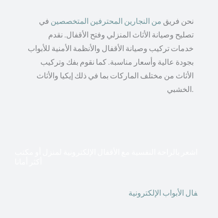
نحن فريق
من النجارين المحترفين المتخصصين
في
تصليح وصيانة الأثاث المنزلي وفتح الأقفال. نقدم
خدمات تركيب وصيانة الأقفال والأنظمة الأمنية للأبواب
بجودة عالية وأسعار مناسبة. كما نقوم بفك وتركيب
الأثاث من مختلف الماركات بما في ذلك إيكيا والأثاث
الخشبي.
اشعر بالراحة النفسية مع الأقفال الإلكترونية لمنزل أو مكتب
أكثر أمانا
أق
فال الأبواب الإلكترونية
قطعت أشكال التكنولوجيا الأكثر
تقدماً طريقها إلى منازلنا. في الوقت الحاضر ، يمكننا استخدام