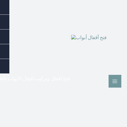
فتح اقفال وتركيب اقفال الأبواب بأع