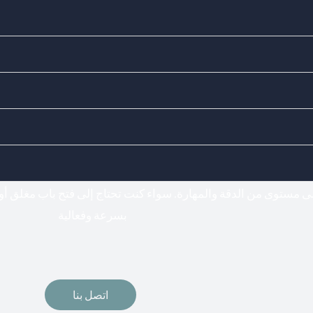
Doors Locks - اختيارك المناسب لفتح وتركيب جميع أنواع الأقفال
فتح اقفال
لى مستوى من الدقة والمهارة. سواء كنت تحتاج إلى فتح باب مغلق أو
بسرعة وفعالية
اتصل بنا