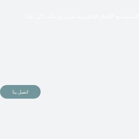
لنفسية مع الأقفال الإلكترونية لمنزل أو مكتب أكثر أمانا
طعت أشكال التكنولوجيا الأكثر تقدماً طريقها إلى منازلنا. في الوقت
إلكترونيات لقفل أبوابنا وتأمين منازلنا. يمكن الآن تثبيت أقفال
مة دخول بدون مفتاح في منازلنا. ربما كنت تفكر في الحصول على هذه
اتصل بنا