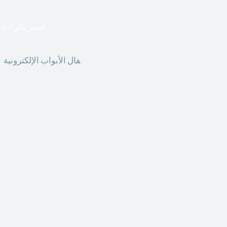
اشعر بالراحة ا
أق
فال الأبواب الإلكترونية
ق
الحاضر ، يمكننا استخدام ال
الأبواب الإلكترونية وأنظ
الأنواع من الأقفال لتحل محل الأنواع التقليدية الموجودة في المنزل أو في المكاتب التجارية.